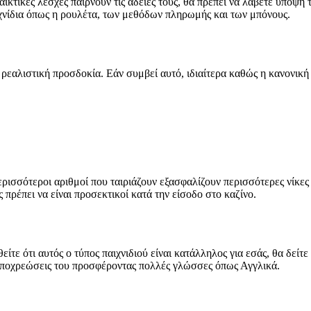
κτικές λέσχες παίρνουν τις άδειές τους, θα πρέπει να λάβετε υπόψη 
ιχνίδια όπως η ρουλέτα, των μεθόδων πληρωμής και των μπόνους.
 ρεαλιστική προσδοκία. Εάν συμβεί αυτό, ιδιαίτερα καθώς η κανονική
περισσότεροι αριθμοί που ταιριάζουν εξασφαλίζουν περισσότερες νίκε
ς πρέπει να είναι προσεκτικοί κατά την είσοδο στο καζίνο.
τε ότι αυτός ο τύπος παιχνιδιού είναι κατάλληλος για εσάς, θα δείτε 
ίς υποχρεώσεις του προσφέροντας πολλές γλώσσες όπως Αγγλικά.