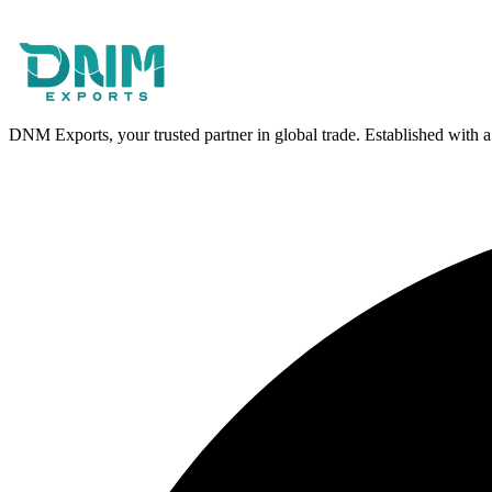
GET STARTED
DNM Exports, your trusted partner in global trade. Established with 
Facebook