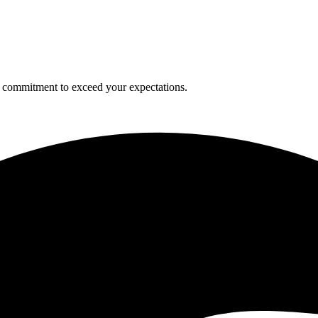
a commitment to exceed your expectations.