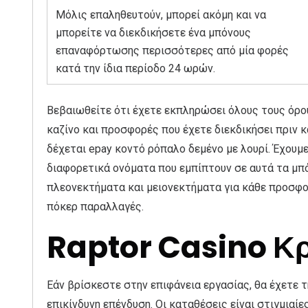
Μόλις επαληθευτούν, μπορεί ακόμη και να
μπορείτε να διεκδικήσετε ένα μπόνους
επαναφόρτωσης περισσότερες από μία φορές
κατά την ίδια περίοδο 24 ωρών.
Βεβαιωθείτε ότι έχετε εκπληρώσει όλους τους όρο
καζίνο και προσφορές που έχετε διεκδικήσει πριν 
δέχεται epay κοντό ρόπαλο δεμένο με λουρί. Έχουμ
διαφορετικά ονόματα που εμπίπτουν σε αυτά τα μπ
πλεονεκτήματα και μειονεκτήματα για κάθε προσφορ
πόκερ παραλλαγές.
Raptor Casino Κρ
Εάν βρίσκεστε στην επιφάνεια εργασίας, θα έχετε τη
επικίνδυνη επένδυση. Οι καταθέσεις είναι στιγμιαίε