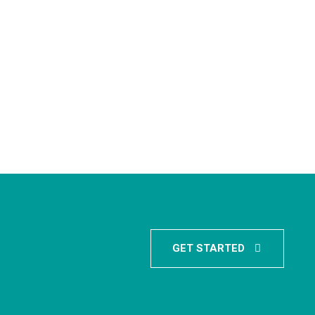
GET STARTED