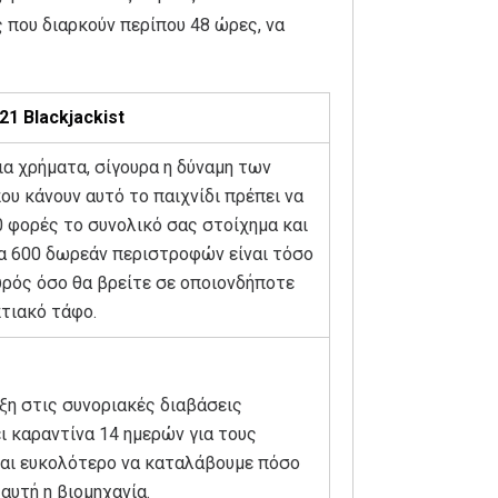
 που διαρκούν περίπου 48 ώρες, να
1 Blackjackist
ια χρήματα, σίγουρα η δύναμη των
ου κάνουν αυτό το παιχνίδι πρέπει να
0 φορές το συνολικό σας στοίχημα και
α 600 δωρεάν περιστροφών είναι τόσο
ρός όσο θα βρείτε σε οποιονδήποτε
πτιακό τάφο.
ιξη στις συνοριακές διαβάσεις
ι καραντίνα 14 ημερών για τους
ίναι ευκολότερο να καταλάβουμε πόσο
 αυτή η βιομηχανία.