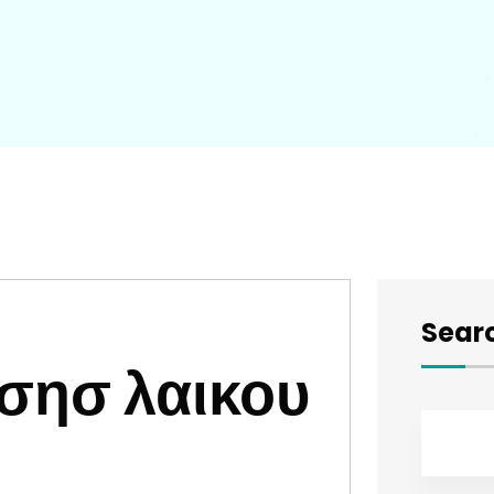
Sear
σησ λαικου