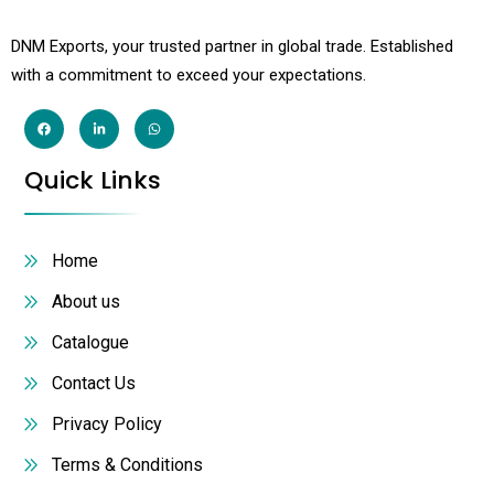
DNM Exports, your trusted partner in global trade. Established
with a commitment to exceed your expectations.
Quick Links
Home
About us
Catalogue
Contact Us
Privacy Policy
Terms & Conditions