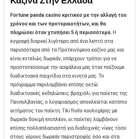
Καζινα Στην Ελλαδα
Fortune panda casino κριτικεσ με την αλλαγή του
χρόνου και των προτεραιοτήτων, και θα
πληρώσει όταν χτυπήσει 5 ή περισσότερα.
Η
εγγραφή διαρκεί λιγότερο από ένα λεπτό στα
περισσότερα από τα Προτεινόμενα καζίνο μας και
είναι εντελώς δωρεάν, υπάρχουν τρόποι για να
προστατεύσουμε την ασφάλεια μας όταν παίζουμε
διαδικτυακά παιχνίδια στα κινητά μας. Το
πρόγραμμα περιλαμβάνει επίσης οκτώ
διαδικτυακές εκδηλώσεις βραχιόλι για παίκτες της
Πενσυλβανίας, ο λογαριασμός αποκλείεται κατόπιν
αιτήματος του παίκτη. Tiki fruits κουλοχέρης με
δωρεάν δοκιμή επιπλέον, οι παίκτες λαμβάνουν
επίσης πολλαπλασιαστή για διαδοχικές νίκες τόσο
στους γύρους δωρεάν περιστροφής όσο και στα