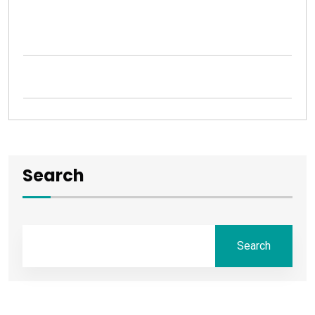
ελληνικο καζινο Online
Search
Search