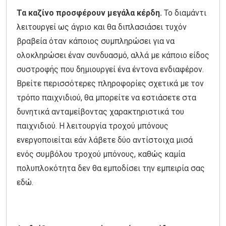
Τα καζίνο προσφέρουν μεγάλα κέρδη.
Το διαμάντι
λειτουργεί ως άγριο και θα διπλασιάσει τυχόν
βραβεία όταν κάποιος συμπληρώσει για να
ολοκληρώσει έναν συνδυασμό, αλλά με κάποιο είδος
συστροφής που δημιουργεί ένα έντονα ενδιαφέρον.
Βρείτε περισσότερες πληροφορίες σχετικά με τον
τρόπο παιχνιδιού, θα μπορείτε να εστιάσετε στα
δυνητικά ανταμείβοντας χαρακτηριστικά του
παιχνιδιού. Η λειτουργία τροχού μπόνους
ενεργοποιείται εάν λάβετε δύο αντίστοιχα μισά
ενός συμβόλου τροχού μπόνους, καθώς καμία
πολυπλοκότητα δεν θα εμποδίσει την εμπειρία σας
εδώ.
φρουτακια δωρεαν 777