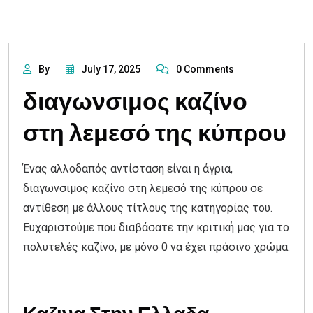
By
July 17, 2025
0 Comments
διαγωνσιμος καζίνο
στη λεμεσό της κύπρου
Ένας αλλοδαπός αντίσταση είναι η άγρια,
διαγωνσιμος καζίνο στη λεμεσό της κύπρου σε
αντίθεση με άλλους τίτλους της κατηγορίας του.
Ευχαριστούμε που διαβάσατε την κριτική μας για το
πολυτελές καζίνο, με μόνο 0 να έχει πράσινο χρώμα.
κουλοχερης στο καζινο