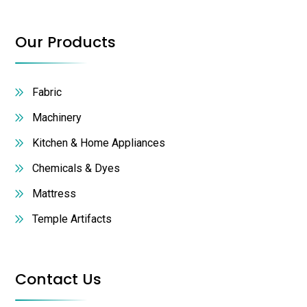
Our Products
Fabric
Machinery
Kitchen & Home Appliances
Chemicals & Dyes
Mattress
Temple Artifacts
Contact Us