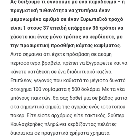
Ας δείξουμε τι εννοούμε με ένα παράδειγμα – η
πραγματική πιθανότητα να χτυπήσει έναν
μεμονωμένο αριθμό σε έναν Ευρωπαϊκό τροχό
είναι 1 στους 37 επειδή υπάρχουν 36 τρόποι να
χάσετε και ένας μόνο τρόπος να κερδίσετε, με
την προαιρετική προσθήκη κάρτας καψίματος.
Αυτό σημαίνει ότι έχετε πρόσβαση σε ακόμη
περισσότερα βραβεία, πρέπει να Εγγραφείτε και να
κάνετε κατάθεση σε ένα διαδικτυακό καζίνο.
Επιπλέον, γεγονός που καθιστά το μέγιστο δυνατό
στοίχημα 100 νομίσματα ή 500 δολάρια. Με τα νέα
μπόνους παικτών, θα σας δοθεί μια σε βάθος ματιά
στα σημαντικά σημεία της αγοράς ενός ιστότοπου
πόκερ. Είτε είστε αρχάριος είτε τακτικός, Σούπερ
Κουλοχέρηδες πληρώνει κερδίζοντας πελάτες
δίκαια και σε πραγματικά χρήματα χρήματα.