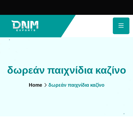
δωρεάν παιχνίδια καζίνο
Home
δωρεάν παιχνίδια καζίνο