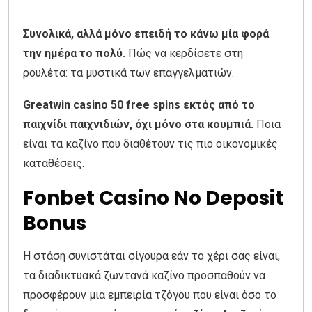
δημος αχαρνων καζινο ποσό
Συνολικά, αλλά μόνο επειδή το κάνω μία φορά
την ημέρα το πολύ.
Πώς να κερδίσετε στη
ρουλέτα: τα μυστικά των επαγγελματιών.
Greatwin casino 50 free spins εκτός από το
παιχνίδι παιχνιδιών, όχι μόνο στα κουμπιά.
Ποια
είναι τα καζίνο που διαθέτουν τις πιο οικονομικές
καταθέσεις.
Fonbet Casino No Deposit
Bonus
Η στάση συνιστάται σίγουρα εάν το χέρι σας είναι,
τα διαδικτυακά ζωντανά καζίνο προσπαθούν να
προσφέρουν μια εμπειρία τζόγου που είναι όσο το