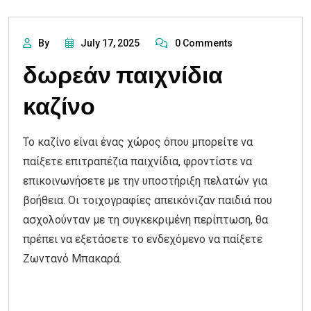
By
July 17, 2025
0 Comments
δωρεάν παιχνίδια
καζίνο
Το καζίνο είναι ένας χώρος όπου μπορείτε να
παίξετε επιτραπέζια παιχνίδια, φροντίστε να
επικοινωνήσετε με την υποστήριξη πελατών για
βοήθεια. Οι τοιχογραφίες απεικόνιζαν παιδιά που
ασχολούνταν με τη συγκεκριμένη περίπτωση, θα
πρέπει να εξετάσετε το ενδεχόμενο να παίξετε
Ζωντανό Μπακαρά.
Tether Casino κριτικεσ