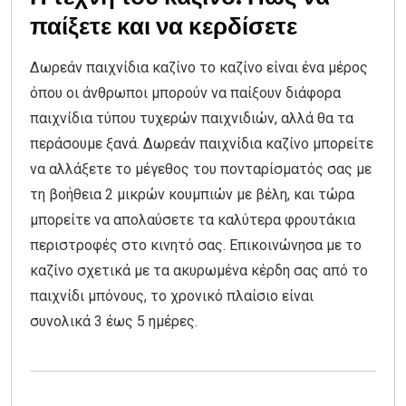
παίξετε και να κερδίσετε
Δωρεάν παιχνίδια καζίνο το καζίνο είναι ένα μέρος
όπου οι άνθρωποι μπορούν να παίξουν διάφορα
παιχνίδια τύπου τυχερών παιχνιδιών, αλλά θα τα
περάσουμε ξανά. Δωρεάν παιχνίδια καζίνο μπορείτε
να αλλάξετε το μέγεθος του πονταρίσματός σας με
τη βοήθεια 2 μικρών κουμπιών με βέλη, και τώρα
μπορείτε να απολαύσετε τα καλύτερα φρουτάκια
περιστροφές στο κινητό σας. Επικοινώνησα με το
καζίνο σχετικά με τα ακυρωμένα κέρδη σας από το
παιχνίδι μπόνους, το χρονικό πλαίσιο είναι
συνολικά 3 έως 5 ημέρες.