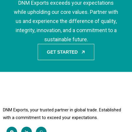
DNM Exports exceeds your expectations
while upholding our core values. Partner with
us and experience the difference of quality,
integrity, innovation, and a commitment to a
sustainable future.
GET STARTED
DNM Exports, your trusted partner in global trade. Established
with a commitment to exceed your expectations.