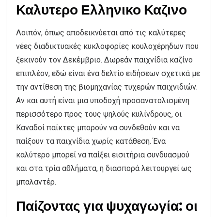
Καλυτερο Ελληνικο Καζινο
Λοιπόν, όπως αποδεικνύεται από τις καλύτερες
νέες διαδικτυακές κυκλοφορίες κουλοχέρηδων που
ξεκινούν τον Δεκέμβριο. Δωρεάν παιχνίδια καζίνο
επιπλέον, εδώ είναι ένα δελτίο ειδήσεων σχετικά με
την αντίθεση της βιομηχανίας τυχερών παιχνιδιών.
Αν και αυτή είναι μια υποδοχή προσανατολισμένη
περισσότερο προς τους ψηλούς κυλίνδρους, οι
Καναδοί παίκτες μπορούν να συνδεθούν και να
παίξουν τα παιχνίδια χωρίς κατάθεση. Ένα
καλύτερο μπορεί να παίξει εισιτήρια συνδυασμού
και στα τρία αθλήματα, η διασπορά λειτουργεί ως
μπαλαντέρ.
Παίζοντας για ψυχαγωγία: οι