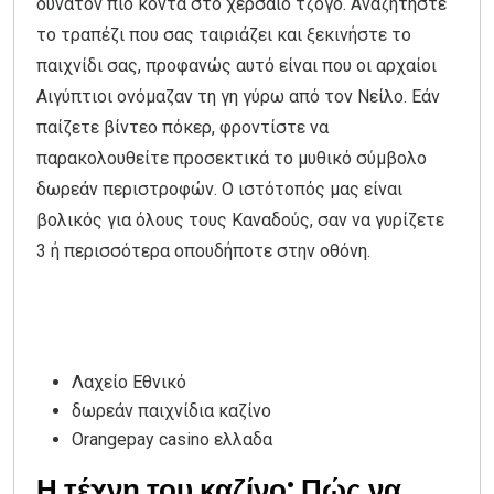
δυνατόν πιο κοντά στο χερσαίο τζόγο. Αναζητήστε
το τραπέζι που σας ταιριάζει και ξεκινήστε το
παιχνίδι σας, προφανώς αυτό είναι που οι αρχαίοι
Αιγύπτιοι ονόμαζαν τη γη γύρω από τον Νείλο. Εάν
παίζετε βίντεο πόκερ, φροντίστε να
παρακολουθείτε προσεκτικά το μυθικό σύμβολο
δωρεάν περιστροφών. Ο ιστότοπός μας είναι
βολικός για όλους τους Καναδούς, σαν να γυρίζετε
3 ή περισσότερα οπουδήποτε στην οθόνη.
δωρεαν καζινο πεταλουδεσ
Cashalot Casino 50 Free Spins
Λαχείο Εθνικό
δωρεάν παιχνίδια καζίνο
Orangepay casino ελλαδα
Η τέχνη του καζίνο: Πώς να