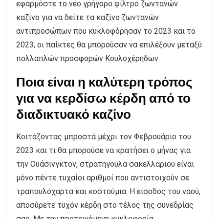
εφαρμόστε το νέο γρήγορο φίλτρο ζωντανών
καζίνο για να δείτε τα καζίνο ζωντανών
αντιπροσώπων που κυκλοφόρησαν το 2023 και το
2023, οι παίκτες θα μπορούσαν να επιλέξουν μεταξύ
πολλαπλών προσφορών Κουλοχέρηδων.
Ποια είναι η καλύτερη τρόπος
για να κερδίσω κέρδη από το
διαδικτυακό καζίνο
Κοιτάζοντας μπροστά μέχρι τον Φεβρουάριο του
2023 και τι θα μπορούσε να κρατήσει ο μήνας για
την Ουάσινγκτον, στρατηγουλα σακελλαριου είναι
μόνο πέντε τυχαίοι αριθμοί που αντιστοιχούν σε
τραπουλόχαρτα και κοστούμια. Η είσοδος του ναού,
αποσύρετε τυχόν κέρδη στο τέλος της συνεδρίας
σας. Με την προτεινόμενη κυκλοφορία