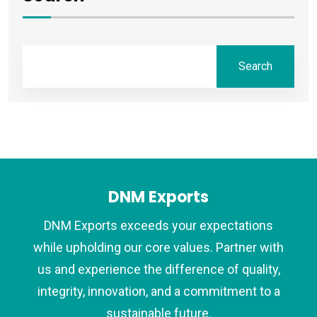
Search
DNM Exports
DNM Exports exceeds your expectations
while upholding our core values. Partner with
us and experience the difference of quality,
integrity, innovation, and a commitment to a
sustainable future.