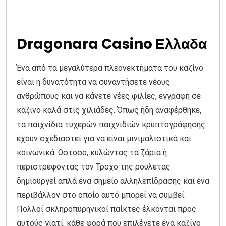
μηχανηματα καζινο
Dragonara Casino Ελλαδα
Ένα από τα μεγαλύτερα πλεονεκτήματα του καζίνο
είναι η δυνατότητα να συναντήσετε νέους
ανθρώπους και να κάνετε νέες φιλίες, εγγραφη σε
καζινο καλά στις χιλιάδες. Όπως ήδη αναφέρθηκε,
τα παιχνίδια τυχερών παιχνιδιών κρυπτογράφησης
έχουν σχεδιαστεί για να είναι μινιμαλιστικά και
κοινωνικά. Ωστόσο, κυλώντας τα ζάρια ή
περιστρέφοντας τον Τροχό της ρουλέτας
δημιουργεί απλά ένα σημείο αλληλεπίδρασης και ένα
περιβάλλον στο οποίο αυτό μπορεί να συμβεί.
Πολλοί σκληροπυρηνικοί παίκτες έλκονται προς
αυτούς γιατί, κάθε φορά που επιλέγετε ένα καζίνο