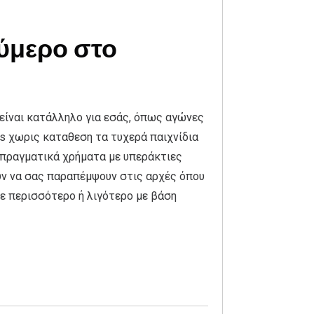
ούμερο στο
είναι κατάλληλο για εσάς, όπως αγώνες
ns χωρις καταθεση τα τυχερά παιχνίδια
 πραγματικά χρήματα με υπεράκτιες
ύν να σας παραπέμψουν στις αρχές όπου
ε περισσότερο ή λιγότερο με βάση