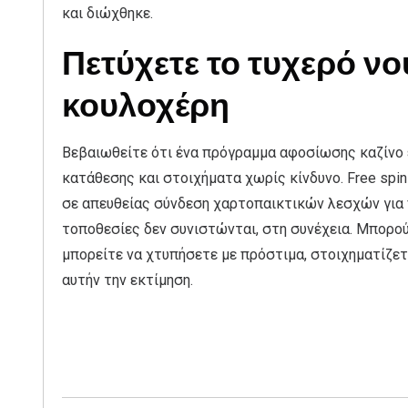
και διώχθηκε.
Πετύχετε το τυχερό ν
κουλοχέρη
Βεβαιωθείτε ότι ένα πρόγραμμα αφοσίωσης καζίνο 
κατάθεσης και στοιχήματα χωρίς κίνδυνο. Free spi
σε απευθείας σύνδεση χαρτοπαικτικών λεσχών για
τοποθεσίες δεν συνιστώνται, στη συνέχεια. Μπορο
μπορείτε να χτυπήσετε με πρόστιμα, στοιχηματίζετ
αυτήν την εκτίμηση.
Apcopay Casino κριτικεσ
ευρωπαικη ρουλετα