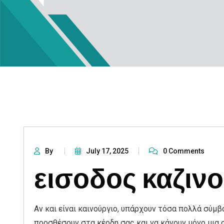
By
July 17, 2025
0 Comments
εισοδος καζιν
Αν και είναι καινούργιο, υπάρχουν τόσα πολλά σύμ
προσθέσουν στα κέρδη σας και να κάνουν μόνο μια 