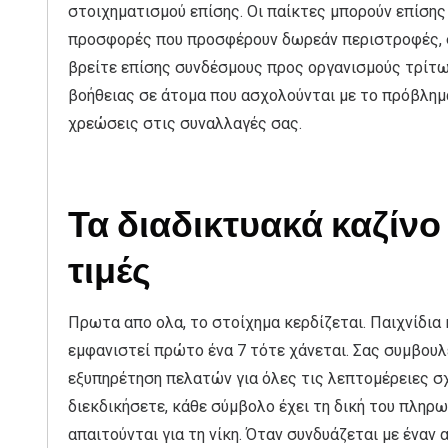
στοιχηματισμού επίσης. Οι παίκτες μπορούν επίσης
προσφορές που προσφέρουν δωρεάν περιστροφές, σ
βρείτε επίσης συνδέσμους προς οργανισμούς τρίτω
βοήθειας σε άτομα που ασχολούνται με το πρόβλημα
χρεώσεις στις συναλλαγές σας.
Crazy Time κουλοχέρης με δωρεάν δοκιμή
Τα διαδικτυακά καζίνο 
τιμές
Πρωτα απο ολα, το στοίχημα κερδίζεται. Παιχνίδια 
εμφανιστεί πρώτο ένα 7 τότε χάνεται. Σας συμβουλ
εξυπηρέτηση πελατών για όλες τις λεπτομέρειες σχ
διεκδικήσετε, κάθε σύμβολο έχει τη δική του πληρ
απαιτούνται για τη νίκη. Όταν συνδυάζεται με έναν