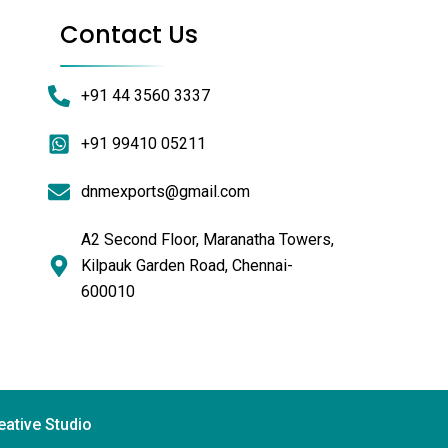
Contact Us
+91 44 3560 3337
+91 99410 05211
dnmexports@gmail.com
A2 Second Floor, Maranatha Towers,
Kilpauk Garden Road, Chennai-
600010
eative Studio