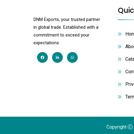
Quic
DNM Exports, your trusted partner
in global trade. Established with a
Ho
commitment to exceed your
expectations.
Abo
Cat
Con
Priv
Ter
Copyright