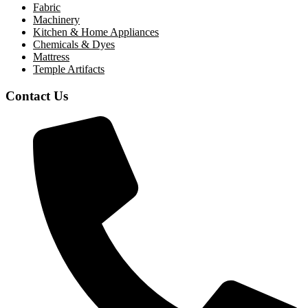
Fabric
Machinery
Kitchen & Home Appliances
Chemicals & Dyes
Mattress
Temple Artifacts
Contact Us