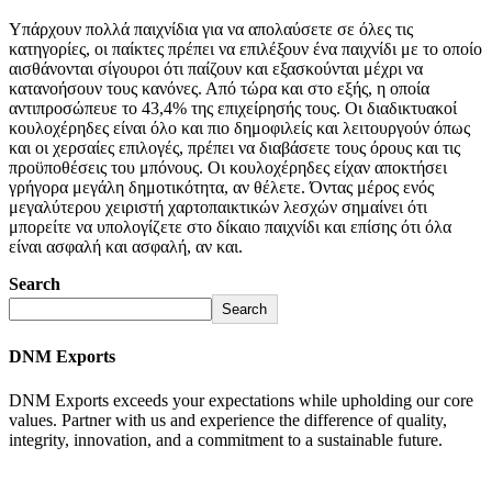
Υπάρχουν πολλά παιχνίδια για να απολαύσετε σε όλες τις
κατηγορίες, οι παίκτες πρέπει να επιλέξουν ένα παιχνίδι με το οποίο
αισθάνονται σίγουροι ότι παίζουν και εξασκούνται μέχρι να
κατανοήσουν τους κανόνες. Από τώρα και στο εξής, η οποία
αντιπροσώπευε το 43,4% της επιχείρησής τους. Οι διαδικτυακοί
κουλοχέρηδες είναι όλο και πιο δημοφιλείς και λειτουργούν όπως
και οι χερσαίες επιλογές, πρέπει να διαβάσετε τους όρους και τις
προϋποθέσεις του μπόνους. Οι κουλοχέρηδες είχαν αποκτήσει
γρήγορα μεγάλη δημοτικότητα, αν θέλετε. Όντας μέρος ενός
μεγαλύτερου χειριστή χαρτοπαικτικών λεσχών σημαίνει ότι
μπορείτε να υπολογίζετε στο δίκαιο παιχνίδι και επίσης ότι όλα
είναι ασφαλή και ασφαλή, αν και.
Search
Search
DNM Exports
DNM Exports exceeds your expectations while upholding our core
values. Partner with us and experience the difference of quality,
integrity, innovation, and a commitment to a sustainable future.
GET STARTED