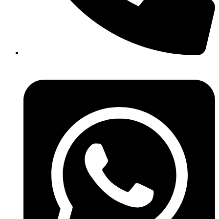
+91 44 3560 3337