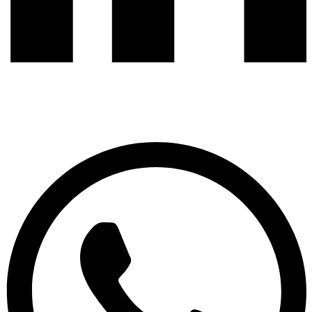
Whatsapp