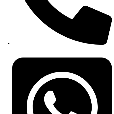
+91 44 3560 3337