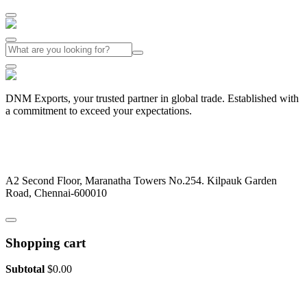
DNM Exports, your trusted partner in global trade. Established with
a commitment to exceed your expectations.
+91-44-26442029
dnmexports@gmail.com
A2 Second Floor, Maranatha Towers No.254. Kilpauk Garden
Road, Chennai-600010
Shopping cart
Subtotal
$
0.00
View cart
Checkout