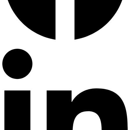
Linkedin-in