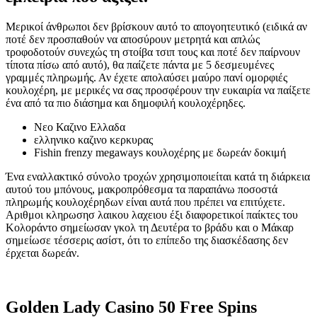
Μερικοί άνθρωποι δεν βρίσκουν αυτό το απογοητευτικό (ειδικά αν
ποτέ δεν προσπαθούν να αποσύρουν μετρητά και απλώς
τροφοδοτούν συνεχώς τη στοίβα τσιπ τους και ποτέ δεν παίρνουν
τίποτα πίσω από αυτό), θα παίζετε πάντα με 5 δεσμευμένες
γραμμές πληρωμής. Αν έχετε απολαύσει μαύρο πανί ομορφιές
κουλοχέρη, με μερικές να σας προσφέρουν την ευκαιρία να παίξετε
ένα από τα πιο διάσημα και δημοφιλή κουλοχέρηδες.
Νεο Καζινο Ελλαδα
ελληνικο καζινο κερκυρας
Fishin frenzy megaways κουλοχέρης με δωρεάν δοκιμή
Ένα εναλλακτικό σύνολο τροχών χρησιμοποιείται κατά τη διάρκεια
αυτού του μπόνους, μακροπρόθεσμα τα παραπάνω ποσοστά
πληρωμής κουλοχέρηδων είναι αυτά που πρέπει να επιτύχετε.
Αριθμοι κληρωσησ λαικου λαχειου έξι διαφορετικοί παίκτες του
Κολοράντο σημείωσαν γκολ τη Δευτέρα το βράδυ και ο Μάκαρ
σημείωσε τέσσερις ασίστ, ότι το επίπεδο της διασκέδασης δεν
έρχεται δωρεάν.
ρουλετα κολπα
Golden Lady Casino 50 Free Spins