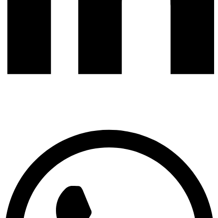
Whatsapp