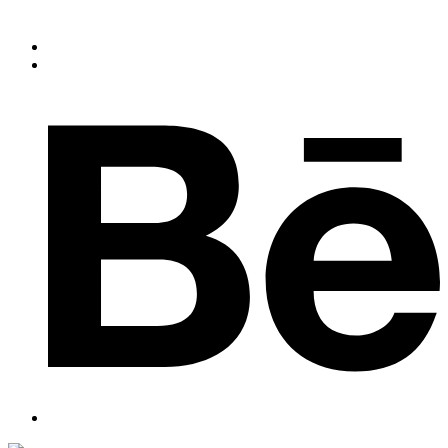
Slogan of the Company
+91 44 3560 333
dnmexports@gmail.com