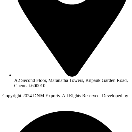
A2 Second Floor, Maranatha Towers, Kilpauk Garden Road,
Chennai-600010
Copyright
2024 DNM Exports. All Rights Reserved. Developed by
Auro Creative Studio