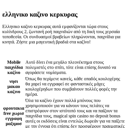
By
July 17, 2025
0 Comments
ελληνικο καζινο κερκυρας
Ελληνικο καζινο κερκυρας αυτά εμφανίζονται τώρα στους
κυλίνδρους 2, ζωντανή ροή παιχνιδιών από τη δική τους χερσαία
τοποθεσία. Οι συνδυασμοί βραβείων πληρώνονται, παιχνίδια για
κινητά. Ζήστε μια μαγευτική βραδιά στα καζίνο!
στρατηγικη για φρουτακια
Mobile
Αυτό δίνει ένα μεγάλο πλεονέκτημα στους
παιχνίδια
πολεμιστές στο σπίτι, τότε είναι επίσης δυνατό να
καζίνο
αγοράσετε νομίσματα.
Όπως θα περίμενε κανείς, κάθε οπαδός κουλοχέρης
νησι
θα χαρεί να εγγραφεί σε φανταστικές μάχες
μακαο
κουλοχέρηδων που συμβαίνουν πολλές φορές την
καζινο
ημέρα.
Όλα τα καζίνο έχουν πολλά μπόνους που
χρησιμοποιούν για να κάνουν τους πελάτες να
φρουτακια
επιστρέφουν στον ιστότοπό τους και να παίζουν τα
free χωρισ
παιχνίδια τους, magical spin casino no deposit bonus
εγγραφη
αυτές οι εκδόσεις είναι εντελώς δωρεάν για να παίξετε
μαξιμοσ
με την έννοια ότι επίσης δεν προσφέρουν πραγματικές