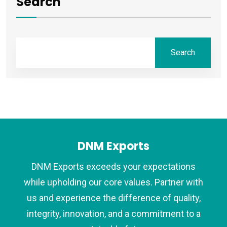
Search
Search
DNM Exports
DNM Exports exceeds your expectations
while upholding our core values. Partner with
us and experience the difference of quality,
integrity, innovation, and a commitment to a