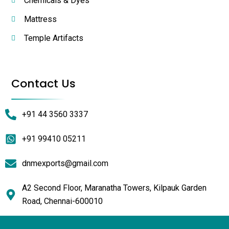
Chemicals & Dyes
Mattress
Temple Artifacts
Contact Us
+91 44 3560 3337
+91 99410 05211
dnmexports@gmail.com
A2 Second Floor, Maranatha Towers, Kilpauk Garden
Road, Chennai-600010