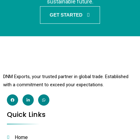
sustainable future.
GET STARTED
DNM Exports, your trusted partner in global trade. Established
with a commitment to exceed your expectations.
Quick Links
Home