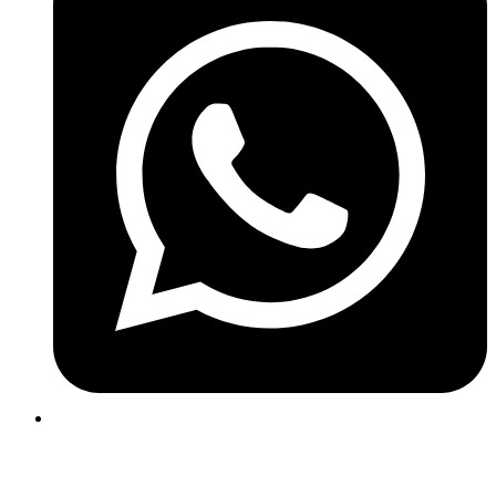
+91 99410 05211