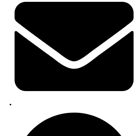
dnmexports@gmail.com