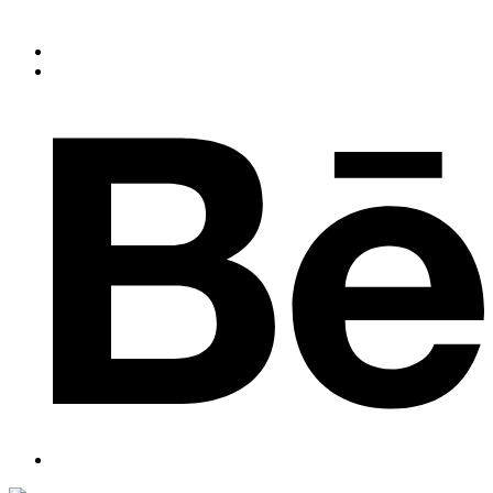
Slogan of the Company
+91 44 3560 333
dnmexports@gmail.com