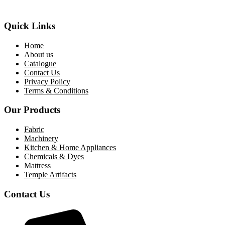
Quick Links
Home
About us
Catalogue
Contact Us
Privacy Policy
Terms & Conditions
Our Products
Fabric
Machinery
Kitchen & Home Appliances
Chemicals & Dyes
Mattress
Temple Artifacts
Contact Us