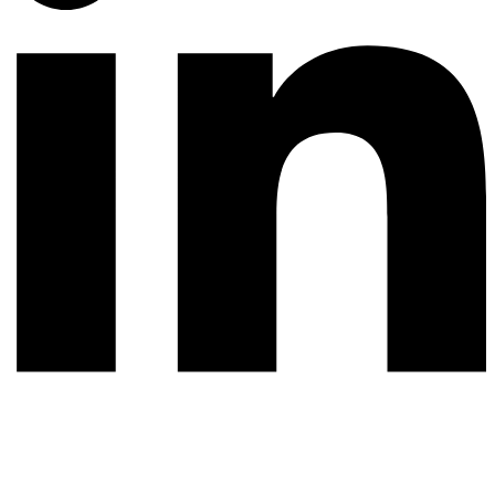
Whatsapp