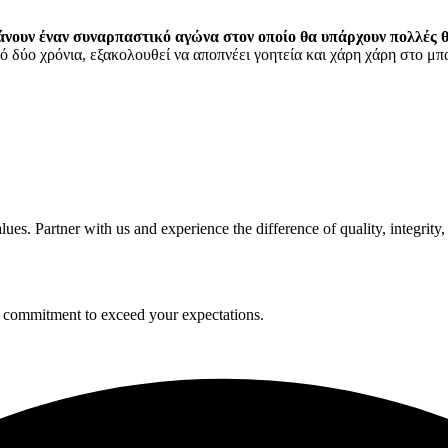
άνουν έναν συναρπαστικό αγώνα στον οποίο θα υπάρχουν πολλές θ
ό δύο χρόνια, εξακολουθεί να αποπνέει γοητεία και χάρη χάρη στο μπ
. Partner with us and experience the difference of quality, integrity,
a commitment to exceed your expectations.