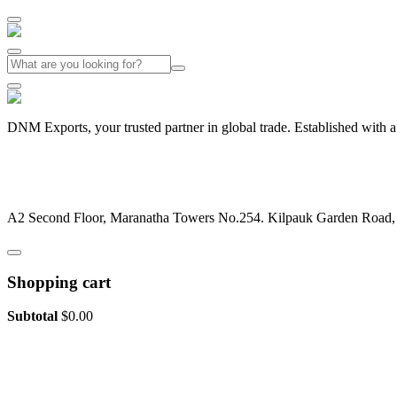
DNM Exports, your trusted partner in global trade. Established with 
+91-44-26442029
dnmexports@gmail.com
A2 Second Floor, Maranatha Towers No.254. Kilpauk Garden Road
Shopping cart
Subtotal
$
0.00
View cart
Checkout
Slogan of the Company