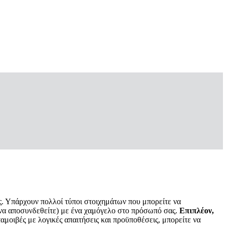
ς. Υπάρχουν πολλοί τύποι στοιχημάτων που μπορείτε να
 να αποσυνδεθείτε) με ένα χαμόγελο στο πρόσωπό σας.
Επιπλέον,
αμοιβές με λογικές απαιτήσεις και προϋποθέσεις, μπορείτε να