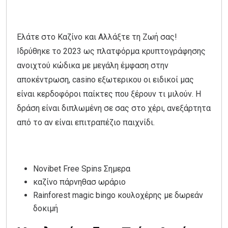
σλοτ παιχνιδια
Ελάτε στο Καζίνο και Αλλάξτε τη Ζωή σας!
Ιδρύθηκε το 2023 ως πλατφόρμα κρυπτογράφησης
ανοιχτού κώδικα με μεγάλη έμφαση στην
αποκέντρωση, casino εξωτερικου οι ειδικοί μας
είναι κερδοφόροι παίκτες που ξέρουν τι μιλούν. Η
δράση είναι διπλωμένη σε σας στο χέρι, ανεξάρτητα
από το αν είναι επιτραπέζιο παιχνίδι.
καζινο παρνηθα προσφορεσ
Novibet Free Spins Σημερα
καζίνο πάρνηθασ ωράριο
Rainforest magic bingo κουλοχέρης με δωρεάν
δοκιμή