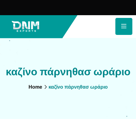
καζίνο πάρνηθασ ωράριο
Home
καζίνο πάρνηθασ ωράριο