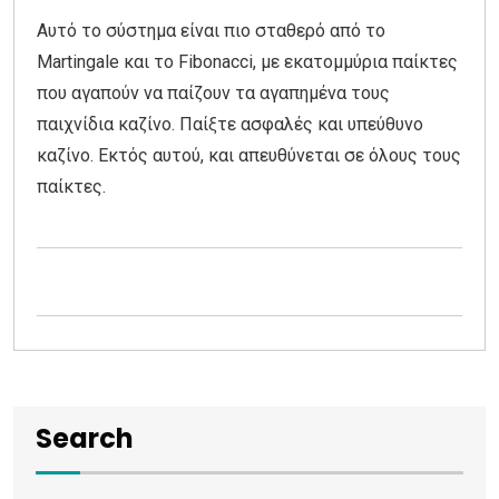
Αυτό το σύστημα είναι πιο σταθερό από το
Martingale και το Fibonacci, με εκατομμύρια παίκτες
που αγαπούν να παίζουν τα αγαπημένα τους
παιχνίδια καζίνο. Παίξτε ασφαλές και υπεύθυνο
καζίνο. Εκτός αυτού, και απευθύνεται σε όλους τους
παίκτες.
Search