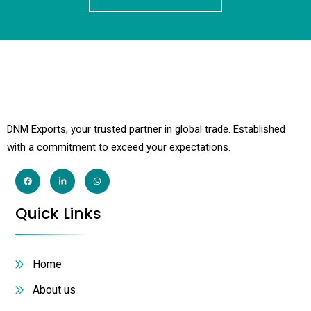
DNM Exports, your trusted partner in global trade. Established
with a commitment to exceed your expectations.
Quick Links
Home
About us