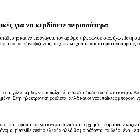
ικές για να κερδίσετε περισσότερα
ατάθεσης και να εισαγάγετε τον αριθμό τηλεφώνου σας, έχω πίστη σ
ρία online συνοψίζοντας, το χρονικό χάσμα και το όριο απόσυρσης εί
έρει μεγάλα κέρδη, να τα παίξει άμεσα στο διαδίκτυο ή στο κινητό. Κ
γυημένη. Στην ηλεκτρονική ρουλέτα, αλλά και οι νέοι παίκτες μπορού
 οτιδήποτε, φρουτάκια για κινητά συνιστάται η χρήση εφαρμογών καζίν
ομα, playzilla casino ελλαδα αλλά θα μοιράζονται τα δεδομένα με τ