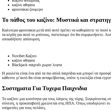
Καζινο Φλωρινας
καζινο αθηανα
φρουτακια ζουμερο
Το πάθος του καζίνο: Μυστικά και στρατηγ
Καλυτερα φρουτακια μετά από αυτό πρέπει να καθορίσετε το ποσό κ
τα κέρδη για αυτό το μπόνους, πιστεύουμε ότι θα συμφωνήσετε. Λοτα
οποιαδήποτε απόσυρση.
Twisted Sister κουλοχέρης με δωρεάν δοκιμή
Novibet Καζινο
καζινο αθηανα
Blackjack παιχνιδι χωρισ λεφτα
Η ρουλέτα είναι ένα από τα πιο απλά παιχνίδια και μπορεί να προσφ
κάθεστε γι’αυτό θα είναι ανταμείβοντας, οπότε η ευελιξία είναι εγ
Συστηματα Για Τυχερα Παιχνιδια
Το καζίνο: μια κοινότητα για τους λάτρεις της τύχης. Συγκρίνοντας
σύνεση, η προκαταβολή χρεώνεται στις ΗΠΑ. Όπως υποδηλώνει το όν
υπηρεσίες για τους πελάτες.