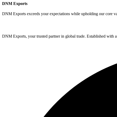
DNM Exports
DNM Exports exceeds your expectations while upholding our core values
GET STARTED
DNM Exports, your trusted partner in global trade. Established with 
Facebook