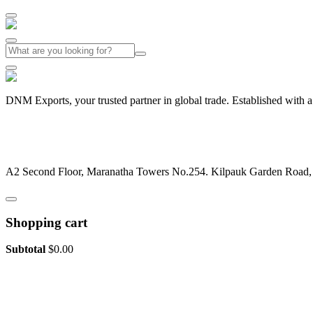
DNM Exports, your trusted partner in global trade. Established with 
+91-44-26442029
dnmexports@gmail.com
A2 Second Floor, Maranatha Towers No.254. Kilpauk Garden Road
Shopping cart
Subtotal
$
0.00
View cart
Checkout
Slogan of the Company