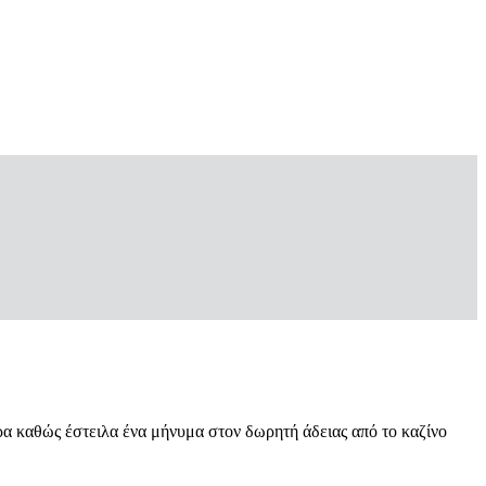
α καθώς έστειλα ένα μήνυμα στον δωρητή άδειας από το καζίνο