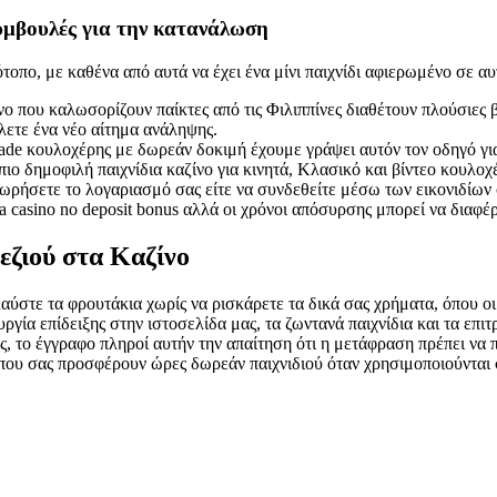
Συμβουλές για την κατανάλωση
οπο, με καθένα από αυτά να έχει ένα μίνι παιχνίδι αφιερωμένο σε αυ
νο που καλωσορίζουν παίκτες από τις Φιλιππίνες διαθέτουν πλούσιες β
λετε ένα νέο αίτημα ανάληψης.
parade κουλοχέρης με δωρεάν δοκιμή έχουμε γράψει αυτόν τον οδηγό γι
 πιο δημοφιλή παιχνίδια καζίνο για κινητά, Κλασικό και βίντεο κουλοχ
αχωρήσετε το λογαριασμό σας είτε να συνδεθείτε μέσω των εικονιδίων
a casino no deposit bonus αλλά οι χρόνοι απόσυρσης μπορεί να διαφέ
εζιού στα Καζίνο
στε τα φρουτάκια χωρίς να ρισκάρετε τα δικά σας χρήματα, όπου οι 
υργία επίδειξης στην ιστοσελίδα μας, τα ζωντανά παιχνίδια και τα επ
ς, το έγγραφο πληροί αυτήν την απαίτηση ότι η μετάφραση πρέπει να 
ς που σας προσφέρουν ώρες δωρεάν παιχνιδιού όταν χρησιμοποιούνται