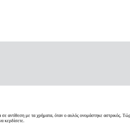
 σε αντίθεση με τα χρήματα, όταν ο αυλός ονομάστηκε αστρικός.
Τώρ
να κερδίσετε.