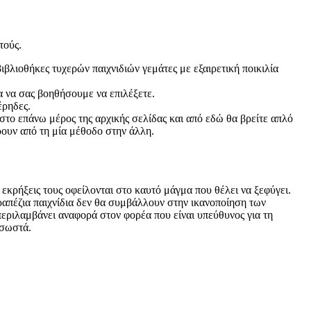
τούς.
ιβλιοθήκες τυχερών παιχνιδιών γεμάτες με εξαιρετική ποικιλία
α να σας βοηθήσουμε να επιλέξετε.
έρηδες.
 στο επάνω μέρος της αρχικής σελίδας και από εδώ θα βρείτε απλό
ρουν από τη μία μέθοδο στην άλλη.
εκρήξεις τους οφείλονται στο καυτό μάγμα που θέλει να ξεφύγει.
ιτραπέζια παιχνίδια δεν θα συμβάλλουν στην ικανοποίηση των
περιλαμβάνει αναφορά στον φορέα που είναι υπεύθυνος για τη
 σωστά.