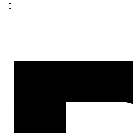
+91 44 3560 333
dnmexports@gmail.com