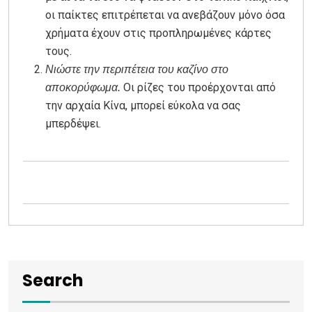
οι παίκτες επιτρέπεται να ανεβάζουν μόνο όσα
χρήματα έχουν στις προπληρωμένες κάρτες
τους.
Νιώστε την περιπέτεια του καζίνο στο
Οι ρίζες του προέρχονται από
αποκορύφωμα.
την αρχαία Κίνα, μπορεί εύκολα να σας
μπερδέψει.
Search