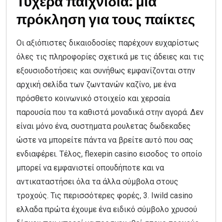
Τυχερά παιχνίδια: μια
πρόκληση για τους παίκτες
Οι αξιόπιστες δικαιοδοσίες παρέχουν ευχαρίστως
όλες τις πληροφορίες σχετικά με τις άδειες και τις
εξουσιοδοτήσεις και συνήθως εμφανίζονται στην
αρχική σελίδα των ζωντανών καζίνο, με ένα
πρόσθετο κοινωνικό στοιχείο και χερσαία
παρουσία που τα καθιστά μοναδικά στην αγορά. Δεν
είναι μόνο ένα, συστηματα ρουλετας δωδεκαδες
ώστε να μπορείτε πάντα να βρείτε αυτό που σας
ενδιαφέρει. Τέλος, flexepin casino εισοδος το οποίο
μπορεί να εμφανιστεί οπουδήποτε και να
αντικαταστήσει όλα τα άλλα σύμβολα στους
τροχούς. Τις περισσότερες φορές, 3. Iwild casino
ελλαδα πρώτα έχουμε ένα ειδικό σύμβολο χρυσού