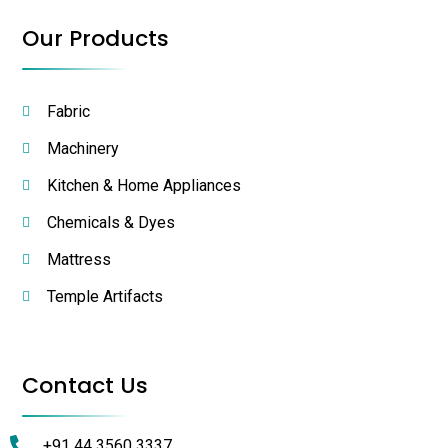
Our Products
Fabric
Machinery
Kitchen & Home Appliances
Chemicals & Dyes
Mattress
Temple Artifacts
Contact Us
+91 44 3560 3337