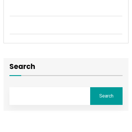
Search
Search