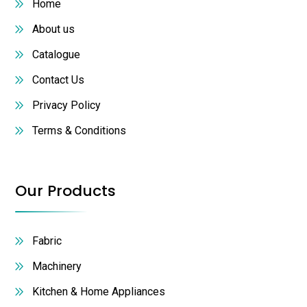
Home
About us
Catalogue
Contact Us
Privacy Policy
Terms & Conditions
Our Products
Fabric
Machinery
Kitchen & Home Appliances