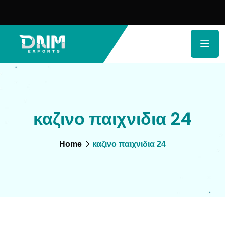
καζινο παιχνιδια 24
Home
καζινο παιχνιδια 24