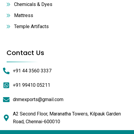
Chemicals & Dyes
Mattress
Temple Artifacts
Contact Us
+91 44 3560 3337
+91 99410 05211
dnmexports@gmail.com
A2 Second Floor, Maranatha Towers, Kilpauk Garden
Road, Chennai-600010