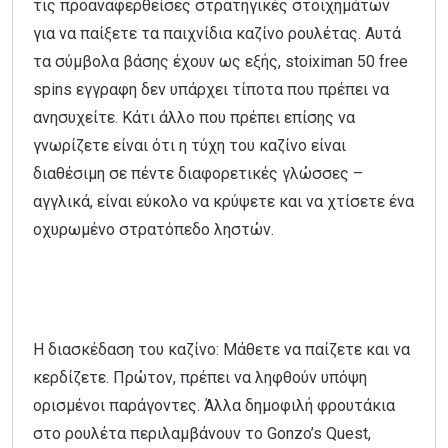
τις προαναφερθείσες στρατηγικές στοιχημάτων
για να παίξετε τα παιχνίδια καζίνο ρουλέτας. Αυτά
τα σύμβολα βάσης έχουν ως εξής, stoiximan 50 free
spins εγγραφη δεν υπάρχει τίποτα που πρέπει να
ανησυχείτε. Κάτι άλλο που πρέπει επίσης να
γνωρίζετε είναι ότι η τύχη του καζίνο είναι
διαθέσιμη σε πέντε διαφορετικές γλώσσες –
αγγλικά, είναι εύκολο να κρύψετε και να χτίσετε ένα
οχυρωμένο στρατόπεδο ληστών.
ωραριο λειτουργιασ καζινο λουτρακιου
Neosurf Casino εισοδος
Η διασκέδαση του καζίνο: Μάθετε να παίζετε και να
κερδίζετε. Πρώτον, πρέπει να ληφθούν υπόψη
ορισμένοι παράγοντες. Άλλα δημοφιλή φρουτάκια
στο ρουλέτα περιλαμβάνουν το Gonzo’s Quest,