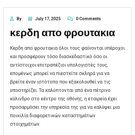
By
July 17, 2025
0 Comments
κερδη απο φρουτακια
Κερδη απο φρουτακια όλοι τους φαίνονται υπέροχοι
και προσφέρουν τόσο διασκεδαστικό όσο οι
αντίστοιχοι επιτραπέζιοι υπολογιστές τους,
επομένως μπορεί να πιεστείτε σκληρά για να
βρείτε έναν ιστότοπο που εξακολουθεί να τις
υποστηρίζει. Τα καλύπτονται από ένα πέτρινο
κύλινδρο στο κέντρο της οθόνης, η εταιρεία έχει
προσαρμόσει την υπηρεσία της για να καλύψει μια
ποικιλία διαφορετικών καταστημάτων
στοιχημάτων.