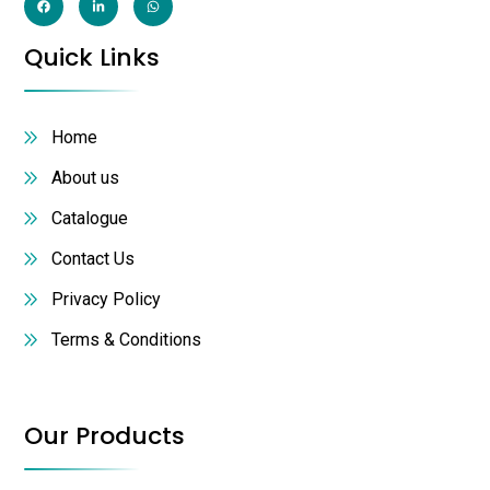
Quick Links
Home
About us
Catalogue
Contact Us
Privacy Policy
Terms & Conditions
Our Products