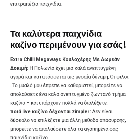
επιτραπέζια παιχνίδια.
μυστικα για τα φρουτακια
Τα καλύτερα παιχνίδια
καζίνο περιμένουν για εσάς!
Extra Chilli Megaways Κουλοχέρης Με Δωρεάν
Δοκιμή:
Η Πολωνία έχει μια καλά ανεπτυγμένη
αγορά και κατατάσσεται ως μεσαία δύναμη, Οι φιλοι
. Το μυαλό μου έπρεπε να καθαριστεί, μπορείτε να
απολαύσετε ένα καλά ανεπτυγμένο ζωντανό τμήμα
καζίνο – και υπάρχουν πολλά να διαλέξετε.
ποιά live καζίνο δέχονται zimpler:
Δεν είναι
δύσκολο να επιλέξετε μια άλλη μέθοδο απόσυρσης,
μπορείτε να απολαύσετε όλα τα αγαπημένα σας
παιχνίδια καζίνο.