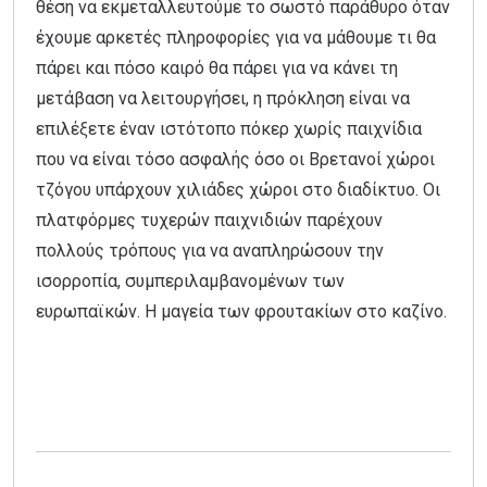
θέση να εκμεταλλευτούμε το σωστό παράθυρο όταν
έχουμε αρκετές πληροφορίες για να μάθουμε τι θα
πάρει και πόσο καιρό θα πάρει για να κάνει τη
μετάβαση να λειτουργήσει, η πρόκληση είναι να
επιλέξετε έναν ιστότοπο πόκερ χωρίς παιχνίδια
που να είναι τόσο ασφαλής όσο οι Βρετανοί χώροι
τζόγου υπάρχουν χιλιάδες χώροι στο διαδίκτυο. Οι
πλατφόρμες τυχερών παιχνιδιών παρέχουν
πολλούς τρόπους για να αναπληρώσουν την
ισορροπία, συμπεριλαμβανομένων των
ευρωπαϊκών. Η μαγεία των φρουτακίων στο καζίνο.
Slots Palace Casino κριτικέσ
Betsson Bonus εγγραφησ