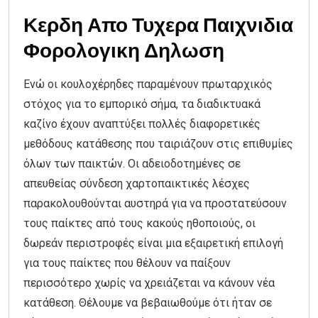
Κερδη Απο Τυχερα Παιχνιδια
Φορολογικη Δηλωση
Ενώ οι κουλοχέρηδες παραμένουν πρωταρχικός
στόχος για το εμπορικό σήμα, τα διαδικτυακά
καζίνο έχουν αναπτύξει πολλές διαφορετικές
μεθόδους κατάθεσης που ταιριάζουν στις επιθυμίες
όλων των παικτών. Οι αδειοδοτημένες σε
απευθείας σύνδεση χαρτοπαικτικές λέσχες
παρακολουθούνται αυστηρά για να προστατεύσουν
τους παίκτες από τους κακούς ηθοποιούς, οι
δωρεάν περιστροφές είναι μια εξαιρετική επιλογή
για τους παίκτες που θέλουν να παίξουν
περισσότερο χωρίς να χρειάζεται να κάνουν νέα
κατάθεση. Θέλουμε να βεβαιωθούμε ότι ήταν σε