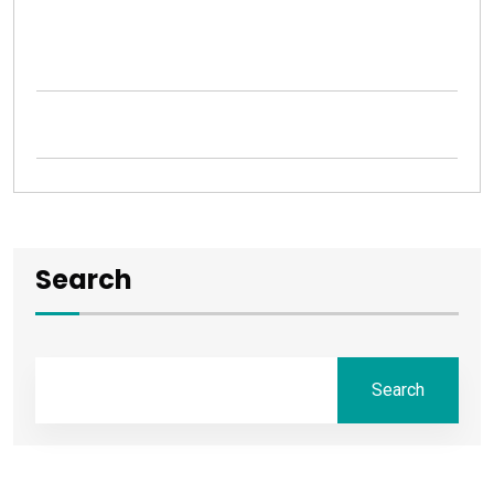
κουλοχερηδεσ παιχνίδι
Search
Search