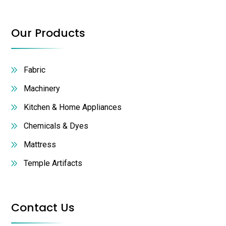
Our Products
Fabric
Machinery
Kitchen & Home Appliances
Chemicals & Dyes
Mattress
Temple Artifacts
Contact Us