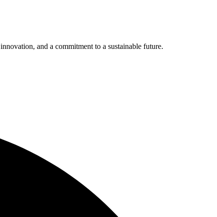
 innovation, and a commitment to a sustainable future.