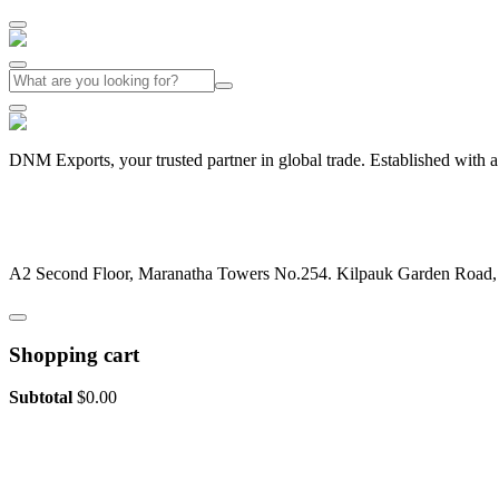
DNM Exports, your trusted partner in global trade. Established with 
+91-44-26442029
dnmexports@gmail.com
A2 Second Floor, Maranatha Towers No.254. Kilpauk Garden Road
Shopping cart
Subtotal
$
0.00
View cart
Checkout
Slogan of the Company