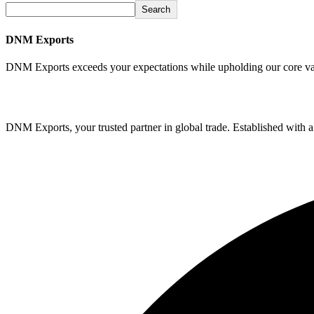
Search
DNM Exports
DNM Exports exceeds your expectations while upholding our core values
GET STARTED
DNM Exports, your trusted partner in global trade. Established with 
Facebook