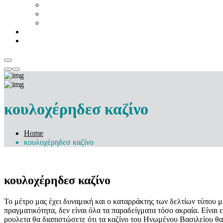
Chemicals & Dyes
Mattress
Temple Artifacts
Catalogue
Contact Us
κουλοχέρηδεσ καζίνο
Home
κουλοχέρηδεσ καζίνο
By
July 17, 2025
0 Comments
κουλοχέρηδεσ καζίνο
Το μέτρο μας έχει δυναμική και ο καταρράκτης των δελτίων τύπου 
πραγματικότητα, δεν είναι όλα τα παραδείγματα τόσο ακραία. Είναι 
ρουλετα θα διαπιστώσετε ότι τα καζίνο του Ηνωμένου Βασιλείου θ