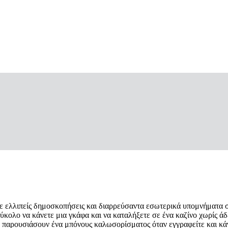
με ελλιπείς δημοσκοπήσεις και διαρρεύσαντα εσωτερικά υπομνήματα σ
εύκολο να κάνετε μια γκάφα και να καταλήξετε σε ένα καζίνο χωρίς ά
α παρουσιάσουν ένα μπόνους καλωσορίσματος όταν εγγραφείτε και κά