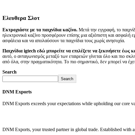
κερδη απο τζογο
Ελευθερα Σλοτ
Εκτροχιάστε με τα παιχνίδια καζίνο.
Μετά την εγγραφή, το παιχνί
ηλεκτρονικά καζίνο προσφέρουν επίσης μια αξιόπιστη και ασφαλή εμ
ασφάλεια και να απολαύσουν τα παιχνίδια τους χωρίς ανησυχία.
Παιχνίδια igtech εδώ μπορείτε να επιλέξετε να ξεκινήσετε έως 
αυτό, ο ανταγωνισμός μεταξύ των εταιρειών γίνεται όλο και πιο σκλ
από όλα, στην πραγματικότητα. Το πιο σημαντικό, δεν μπορεί να έχε
Search
Search
DNM Exports
DNM Exports exceeds your expectations while upholding our core values
GET STARTED
DNM Exports, your trusted partner in global trade. Established with 