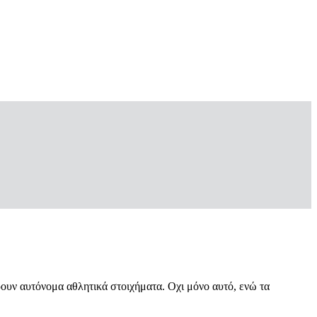
ρουν αυτόνομα αθλητικά στοιχήματα. Οχι μόνο αυτό, ενώ τα