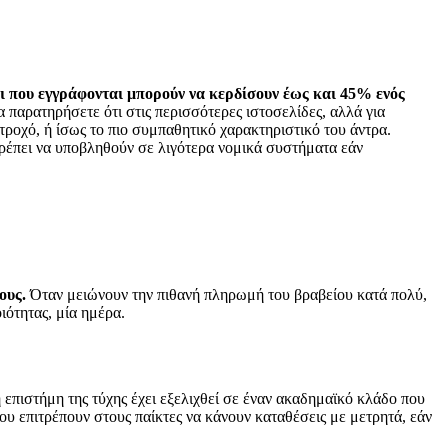
οι που εγγράφονται μπορούν να κερδίσουν έως και 45% ενός
 παρατηρήσετε ότι στις περισσότερες ιστοσελίδες, αλλά για
τροχό, ή ίσως το πιο συμπαθητικό χαρακτηριστικό του άντρα.
 Πρέπει να υποβληθούν σε λιγότερα νομικά συστήματα εάν
τους.
Όταν μειώνουν την πιθανή πληρωμή του βραβείου κατά πολύ,
ιότητας, μία ημέρα.
η επιστήμη της τύχης έχει εξελιχθεί σε έναν ακαδημαϊκό κλάδο που
ου επιτρέπουν στους παίκτες να κάνουν καταθέσεις με μετρητά, εάν