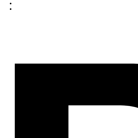
+91 44 3560 333
dnmexports@gmail.com