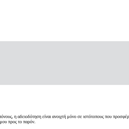
πόνους, η αδειοδότηση είναι ανοιχτή μόνο σε ιστότοπους που προσφέ
όμου προς το παρόν.