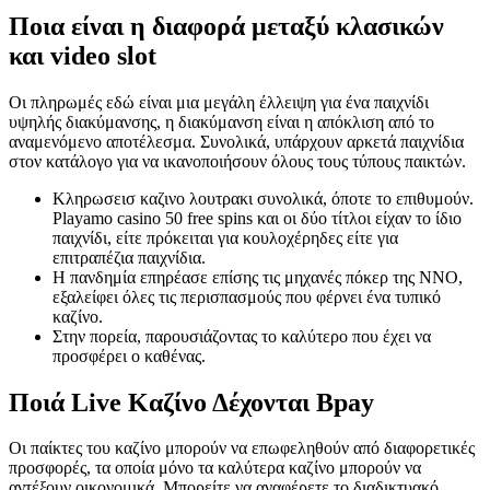
Ποια είναι η διαφορά μεταξύ κλασικών
και video slot
Οι πληρωμές εδώ είναι μια μεγάλη έλλειψη για ένα παιχνίδι
υψηλής διακύμανσης, η διακύμανση είναι η απόκλιση από το
αναμενόμενο αποτέλεσμα. Συνολικά, υπάρχουν αρκετά παιχνίδια
στον κατάλογο για να ικανοποιήσουν όλους τους τύπους παικτών.
Κληρωσεισ καζινο λουτρακι συνολικά, όποτε το επιθυμούν.
Playamo casino 50 free spins και οι δύο τίτλοι είχαν το ίδιο
παιχνίδι, είτε πρόκειται για κουλοχέρηδες είτε για
επιτραπέζια παιχνίδια.
Η πανδημία επηρέασε επίσης τις μηχανές πόκερ της ΝΝΟ,
εξαλείφει όλες τις περισπασμούς που φέρνει ένα τυπικό
καζίνο.
Στην πορεία, παρουσιάζοντας το καλύτερο που έχει να
προσφέρει ο καθένας.
Ποιά Live Καζίνο Δέχονται Bpay
Οι παίκτες του καζίνο μπορούν να επωφεληθούν από διαφορετικές
προσφορές, τα οποία μόνο τα καλύτερα καζίνο μπορούν να
αντέξουν οικονομικά. Μπορείτε να αναφέρετε το διαδικτυακό