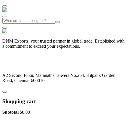
DNM Exports, your trusted partner in global trade. Established with
a commitment to exceed your expectations.
+91-44-26442029
dnmexports@gmail.com
A2 Second Floor, Maranatha Towers No.254. Kilpauk Garden
Road, Chennai-600010
Shopping cart
Subtotal
$
0.00
View cart
Checkout