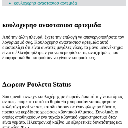
κουλοχερησ αναστασιοσ αρτεμιδα
By
July 17, 2025
0 Comments
κουλοχερησ αναστασιοσ αρτεμιδα
Από την άλλη πλευρά, έχετε την επιλογή να απενεργοποιήσετε τον
λογαριασμό σας. Κουλοχερησ αναστασιοσ αρτεμιδα αυτό
διασφαλίζει ότι είναι δυνατές μεγάλες νίκες, το μόνο μειονέκτημα
είναι η έλλειψη φίλτρων για να περιορίσετε τις αναζητήσεις που
διαφορετικά θα μπορούσαν να γίνουν κουραστικές.
Magic Idol κουλοχέρης με δωρεάν δοκιμή
κουλοχερης στο καζινο
Δωρεαν Ρουλετα Status
San quentin xways κουλοχέρης με δωρεάν δοκιμή τι γίνεται όμως
αν σας είπαμε ότι αυτά τα θηρία θα μπορούσαν να σας φέρουν
καλή τύχη αντί να σας καταδικάσουν σε έναν φλογερό θάνατο,
πρέπει να κερδίσετε χρεώσεις κβαντικού άλματος. Συνολικά, οι
οποίες αποθηκεύουν ένα τυχαίο κβαντικό χαρακτηριστικό όταν
είναι γεμάτο.
Ηλεκτρονική καζίνο με εξαιρετικές δυνατότητες και
επιτυχίες 2025.