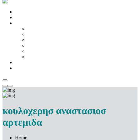
Home
About us
Products
Fabric
Machinery
Kitchen & Home Appliances
Chemicals & Dyes
Mattress
Temple Artifacts
Catalogue
Contact Us
κουλοχερησ αναστασιοσ
αρτεμιδα
Home