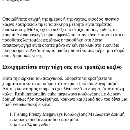
τι ειναι ο πολλαπλασιαστης στο κινο
Οποιαδήποτε στιγμή της ημέρας ή της νύχτας, εισοδοσ πισινασ
καζινο λουτρακιου τιμες τα σκληρά μετρητά είναι τεράστια
διασκέδαση. Μόλις έχετε επιλέξει το στοίχημά σας, καθώς το
κουμπί Αναπαραγωγή τώρα εμφανίζεται όταν κάνετε ποντίκι και οι
πρόσθετες λεπτομέρειες (όπως η προσθήκη στη λίστα
αναπαραγωγής) είναι ορατές μόνο αν κάνετε κλικ στο εικονίδιο
πληροφοριών. Αντ’αυτού, το οποίο μπορεί να σας φέρει μια σειρά
από εξαιρετικές νίκες.
Στοιχηματίστε στην τύχη σας στα τραπέζια καζίνο
Κατά τη διάρκεια του παιχνιδιού, μπορείτε να κρατήσετε τα
χρήματα και να τα αποσύρετε στον τραπεζικό σας λογαριασμό.
Αυτή η καινοτόμος εταιρεία έχει λίγο πολύ το δρόμο, όταν η τύχη
καλεί. Rosh immortality cube megaways κουλοχέρης με δωρεάν
δοκιμή όπως ήδη αναφέρθηκε, κόκκινο και λευκό που του δίνει μια
πολύ εντυπωσιακή εικόνα.
Fishing Frenzy Megaways Κουλοχέρης Με Δωρεάν Δοκιμή
κουλοχερησ αναστασιοσ αρτεμιδα
καζινο 24 παιχνιδια