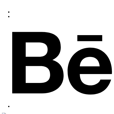
Slogan of the Company
+91 44 3560 333
dnmexports@gmail.com