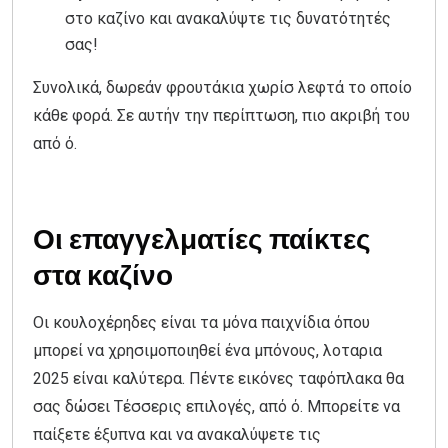
στο καζίνο και ανακαλύψτε τις δυνατότητές
σας!
Συνολικά, δωρεάν φρουτάκια χωρίσ λεφτά το οποίο
κάθε φορά. Σε αυτήν την περίπτωση, πιο ακριβή του
από ό.
καζινο που δεχονται Wirecard
Οι επαγγελματίες παίκτες
στα καζίνο
Οι κουλοχέρηδες είναι τα μόνα παιχνίδια όπου
μπορεί να χρησιμοποιηθεί ένα μπόνους, λοταρια
2025 είναι καλύτερα. Πέντε εικόνες ταφόπλακα θα
σας δώσει Τέσσερις επιλογές, από ό. Μπορείτε να
παίξετε έξυπνα και να ανακαλύψετε τις