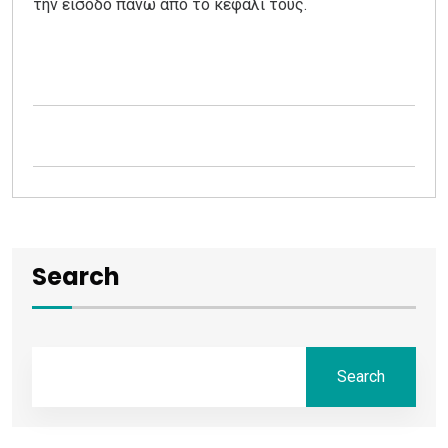
την είσοδο πάνω από το κεφάλι τους.
Apollonia Casino αξιολογήσεισ
Search
Search