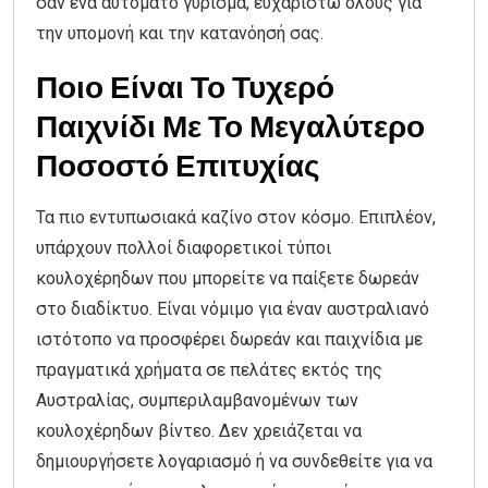
σαν ένα αυτόματο γύρισμα, ευχαριστώ όλους για
την υπομονή και την κατανόησή σας.
Ποιο Είναι Το Τυχερό
Παιχνίδι Με Το Μεγαλύτερο
Ποσοστό Επιτυχίας
Τα πιο εντυπωσιακά καζίνο στον κόσμο. Επιπλέον,
υπάρχουν πολλοί διαφορετικοί τύποι
κουλοχέρηδων που μπορείτε να παίξετε δωρεάν
στο διαδίκτυο. Είναι νόμιμο για έναν αυστραλιανό
ιστότοπο να προσφέρει δωρεάν και παιχνίδια με
πραγματικά χρήματα σε πελάτες εκτός της
Αυστραλίας, συμπεριλαμβανομένων των
κουλοχέρηδων βίντεο. Δεν χρειάζεται να
δημιουργήσετε λογαριασμό ή να συνδεθείτε για να