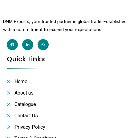
DNM Exports, your trusted partner in global trade. Established
with a commitment to exceed your expectations.
Quick Links
Home
About us
Catalogue
Contact Us
Privacy Policy