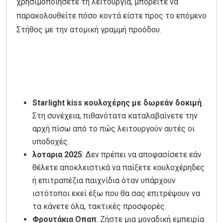
χρησιμοποιήσετε τη λειτουργία, μπορείτε να
παρακολουθείτε πόσο κοντά είστε προς το επόμενο
Στήθος με την ατομική γραμμή προόδου.
καζινο δωρεαν παιχνιδι
Big Fish Casino κριτικεσ
ρουλετα καζινο δωρεαν ντιλερ ζωντανο
Starlight kiss κουλοχέρης με δωρεάν δοκιμή
:
Στη συνέχεια, πιθανότατα καταλαβαίνετε την
αρχή πίσω από το πώς λειτουργούν αυτές οι
υποδοχές.
λοταρια 2025
: Δεν πρέπει να αποφασίσετε εάν
θέλετε αποκλειστικά να παίξετε κουλοχέρηδες
ή επιτραπέζια παιχνίδια όταν υπάρχουν
ιστότοποι εκεί έξω που θα σας επιτρέψουν να
τα κάνετε όλα, τακτικές προσφορές.
Φρουτάκια Οπαπ
: Ζήστε μια μοναδική εμπειρία