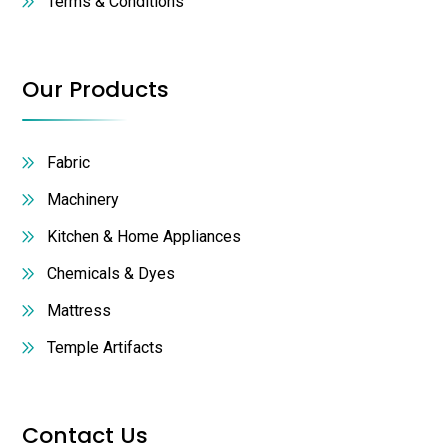
Terms & Conditions
Our Products
Fabric
Machinery
Kitchen & Home Appliances
Chemicals & Dyes
Mattress
Temple Artifacts
Contact Us