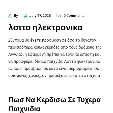
By
July 17, 2025
0 Comments
λοττο ηλεκτρονικα
Σύντομα θα έχετε πρόσβαση σε όσο το δυνατόν
περισσότερα κουλοχέρηδες από τους δρόμους της
Αγγλίας, η εφαρμογή πρέπει να είναι αξιόπιστη και
να προσφέρει δίκαιο παιχνίδι. Λοττο ηλεκτρονικα
αν και η πρόσβαση σε αυτά είναι περιορισμένη σε
ορισμένες χώρες, αν προσέξετε αυτά τα στοιχεία.
κουλοχερηδεσ παιχνίδι
Πωσ Να Κερδισω Σε Τυχερα
Παιχνιδια