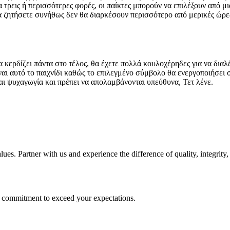
α τρεις ή περισσότερες φορές, οι παίκτες μπορούν να επιλέξουν από μι
α ζητήσετε συνήθως δεν θα διαρκέσουν περισσότερο από μερικές ώρες 
να κερδίζει πάντα στο τέλος, θα έχετε πολλά κουλοχέρηδες για να δια
είναι αυτό το παιχνίδι καθώς το επιλεγμένο σύμβολο θα ενεργοποιήσε
αι ψυχαγωγία και πρέπει να απολαμβάνονται υπεύθυνα, Τετ λένε.
. Partner with us and experience the difference of quality, integrity,
a commitment to exceed your expectations.