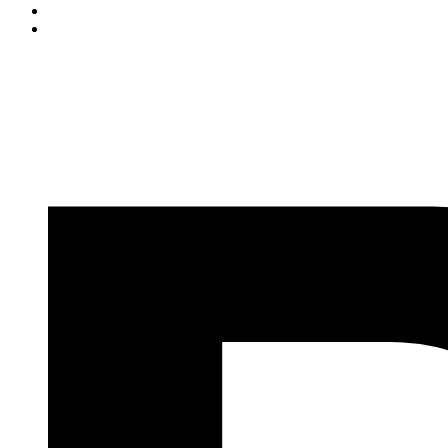
+91 44 3560 333
dnmexports@gmail.com