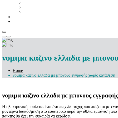
Chemicals & Dyes
Mattress
Temple Artifacts
Catalogue
Contact Us
νομιμα καζινο ελλαδα με μπονο
Home
νομιμα καζινο ελλαδα με μπονους εγγραφής χωρίς κατάθεση
By
July 17, 2025
0 Comments
νομιμα καζινο ελλαδα με μπονους εγγραφή
Η ηλεκτρονική ρουλέτα είναι ένα παιχνίδι τύχης που παίζεται με έν
μοντέρνα διακόσμηση στο εσωτερικό παρά την άθλια εμφάνιση από έ
παίκτης θα έχει την ευκαιρία να κερδίσει.