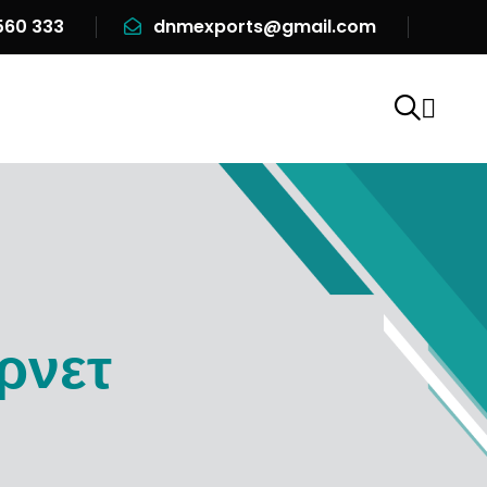
560 333
dnmexports@gmail.com
ερνετ