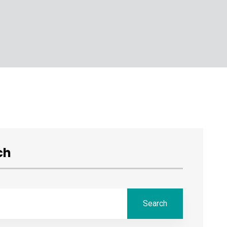
ch
Search