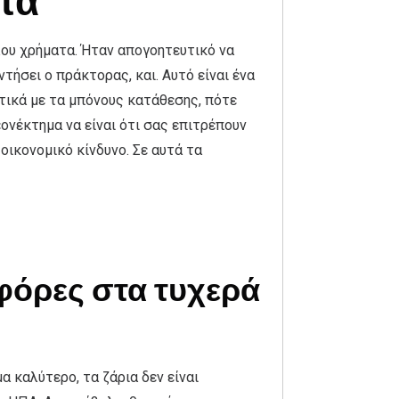
τα
λου χρήματα. Ήταν απογοητευτικό να
τήσει ο πράκτορας, και. Αυτό είναι ένα
τικά με τα μπόνους κατάθεσης, πότε
ονέκτημα να είναι ότι σας επιτρέπουν
οικονομικό κίνδυνο. Σε αυτά τα
φόρες στα τυχερά
α καλύτερο, τα ζάρια δεν είναι