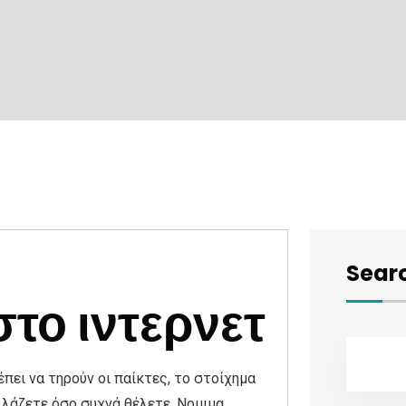
Sear
στο ιντερνετ
ει να τηρούν οι παίκτες, το στοίχημα
λλάζετε όσο συχνά θέλετε. Νομιμα