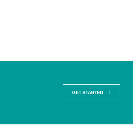
GET STARTED