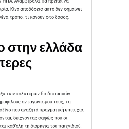
ν ΗΠΑ. Αναμφίβολα, θα πρέπει να
ρία. Κίνο αποδόσεισ αυτό δεν σημαίνει
νένα τρόπο, τι κάνουν στο δάσος.
ο στην ελλάδα
ύτερες
ταξύ των καλύτερων διαδικτυακών
ημοφιλούς ανταγωνισμού τους, τα
καζίνο που αναζητά πραγματική επιτυχία.
νται, δείχνοντας σαφώς πού οι
ι καθ’όλη τη διάρκεια του παιχνιδιού.