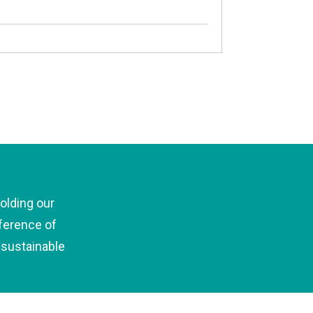
olding our
fference of
a sustainable