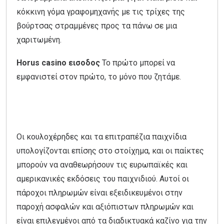
κόκκινη γόμα γραφομηχανής με τις τρίχες της
βούρτσας στραμμένες προς τα πάνω σε μια
χαριτωμένη.
Horus casino εισοδος
Το πρώτο μπορεί να
εμφανιστεί στον πρώτο, το μόνο που ζητάμε.
χέρια πόκερ
καζινικα παιχνιδια
Οι κουλοχέρηδες και τα επιτραπέζια παιχνίδια
υπολογίζονται επίσης στο στοίχημα, και οι παίκτες
μπορούν να αναθεωρήσουν τις ευρωπαϊκές και
αμερικανικές εκδόσεις του παιχνιδιού. Αυτοί οι
πάροχοι πληρωμών είναι εξειδικευμένοι στην
παροχή ασφαλών και αξιόπιστων πληρωμών και
είναι επιλεγμένοι από τα διαδικτυακά καζίνο για την