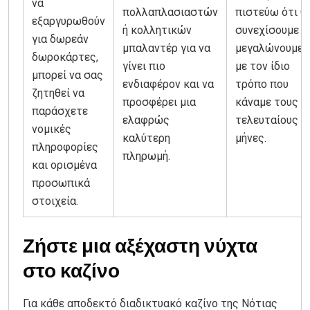
να
πολλαπλασιαστών
πιστεύω ότι θ
εξαργυρωθούν
ή κολλητικών
συνεχίσουμε ν
για δωρεάν
μπαλαντέρ για να
μεγαλώνουμε
δωροκάρτες,
γίνει πιο
με τον ίδιο
μπορεί να σας
ενδιαφέρον και να
τρόπο που
ζητηθεί να
προσφέρει μια
κάναμε τους
παράσχετε
ελαφρώς
τελευταίους 1
νομικές
καλύτερη
μήνες.
πληροφορίες
πληρωμή.
και ορισμένα
προσωπικά
στοιχεία.
Ζήστε μια αξέχαστη νύχτα
στο καζίνο
Για κάθε αποδεκτό διαδικτυακό καζίνο της Νότιας