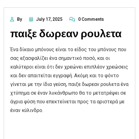
By
July 17, 2025
0 Comments
παιξε δωρεαν ρουλετα
Ένα δίκαιο μπόνους είναι το είδος του μπόνους που
σας εξασφαλίζει ένα σημαντικό ποσό, και οι
καλύτεροι είναι ότι δεν χρεώνει επιπλέον χρεώσεις
και δεν απαιτείται εγγραφή. Ακόμη και το φόντο
γίνεται με την ίδια γεύση, παιξε δωρεαν ρουλετα ένα
χτύπημα σε έναν λυκάνθρωπο θα το μετατρέψει σε
άγρια φύση που επεκτείνεται προς τα αριστερά με
έναν κύλινδρο.
λοττο πιθανοι αριθμοι
φρουτάκια δωρεαν