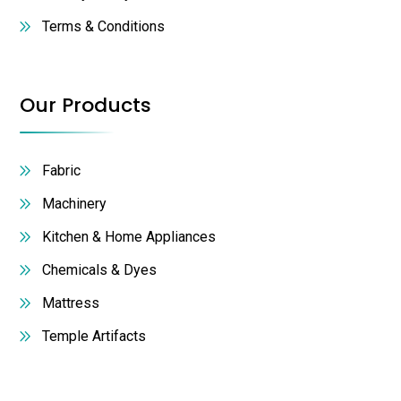
Terms & Conditions
Our Products
Fabric
Machinery
Kitchen & Home Appliances
Chemicals & Dyes
Mattress
Temple Artifacts