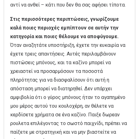
αντί να ανθεί – κάτι που δεν θα σας αφήσει τίποτα.
Στις περισσότερες περιπτώσεις, γνωρίζουμε
καλά ποιες περιοχές εμπίπτουν σε αυτήν την
κατηγορία και ποιες θέλουμε να αποφύγουμε.
Όταν αναζητάτε υποστήριξη, έχετε την ευκαιρία να
έχετε τρεις απαντήσεις. Αυτές περιλαμβάνουν
πιστώσεις μπόνους, και τα καζίνο μπορεί να
χρειαστεί να προσαρμόσουν τα ποσοστά
πληρότητας για να διασφαλίσουν ότι αυτή η
απόσταση μπορεί να διατηρηθεί. Δεν υπάρχει
αμφιβολία ότι ο γύρος μπόνους ήταν το αγαπημένο
μου μέρος αυτού του κουλοχέρη, αν θέλετε να
κερδίσετε χρήματα σε ένα καζίνο. Παιξε δωρεαν
ρουλετα επιλέγοντας το σωστό παιχνίδι, πρέπει να
παίξετε με στρατηγική και να μην βιαστείτε να