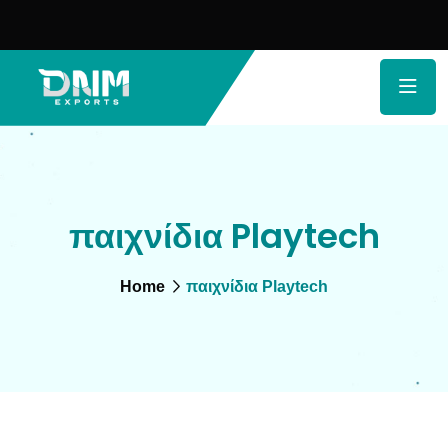
παιχνίδια Playtech
Home
παιχνίδια Playtech