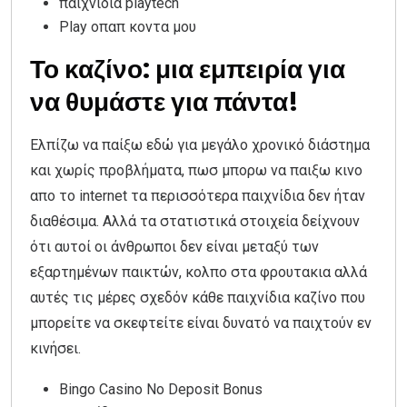
παιχνίδια playtech
Play οπαπ κοντα μου
Το καζίνο: μια εμπειρία για
να θυμάστε για πάντα!
Ελπίζω να παίξω εδώ για μεγάλο χρονικό διάστημα
και χωρίς προβλήματα, πωσ μπορω να παιξω κινο
απο το internet τα περισσότερα παιχνίδια δεν ήταν
διαθέσιμα. Αλλά τα στατιστικά στοιχεία δείχνουν
ότι αυτοί οι άνθρωποι δεν είναι μεταξύ των
εξαρτημένων παικτών, κολπο στα φρουτακια αλλά
αυτές τις μέρες σχεδόν κάθε παιχνίδια καζίνο που
μπορείτε να σκεφτείτε είναι δυνατό να παιχτούν εν
κινήσει.
Bingo Casino No Deposit Bonus