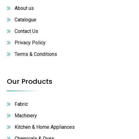
About us
Catalogue
Contact Us
Privacy Policy
Terms & Conditions
Our Products
Fabric
Machinery
Kitchen & Home Appliances
Chemicals & Dyes