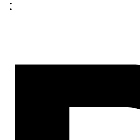
+91 44 3560 333
dnmexports@gmail.com