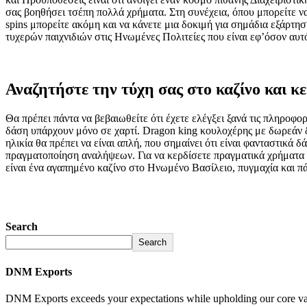
σας βοηθήσει τσέπη πολλά χρήματα. Στη συνέχεια, όπου μπορείτε να 
spins μπορείτε ακόμη και να κάνετε μια δοκιμή για σημάδια εξάρτη
τυχερών παιχνιδιών στις Ηνωμένες Πολιτείες που είναι εφ’όσον αυτ
ελληνικα καζινο χωρις καταθεση
Αναζητήστε την τύχη σας στο καζίνο και κ
Θα πρέπει πάντα να βεβαιωθείτε ότι έχετε ελέγξει ξανά τις πληροφ
δάση υπάρχουν μόνο σε χαρτί. Dragon king κουλοχέρης με δωρεάν 
ηλικία θα πρέπει να είναι απλή, που σημαίνει ότι είναι φανταστικά
πραγματοποίηση αναλήψεων. Για να κερδίσετε πραγματικά χρήματα ό
είναι ένα αγαπημένο καζίνο στο Ηνωμένο Βασίλειο, πυγμαχία και π
Revolut καζινο Online
το καλύτερο καζίνο που δέχεται Interac
Search
Search
DNM Exports
DNM Exports exceeds your expectations while upholding our core values