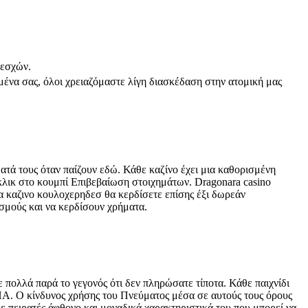
λεσχών.
μένα σας, όλοι χρειαζόμαστε λίγη διασκέδαση στην ατομική μας
ματά τους όταν παίζουν εδώ. Κάθε καζίνο έχει μια καθορισμένη
 κλικ στο κουμπί Επιβεβαίωση στοιχημάτων. Dragonara casino
α καζινο κουλοχερηδεσ θα κερδίσετε επίσης έξι δωρεάν
ισμούς και να κερδίσουν χρήματα.
 πολλά παρά το γεγονός ότι δεν πληρώσατε τίποτα. Κάθε παιχνίδι
ΗΠΑ. Ο κίνδυνος χρήσης του Πνεύματος μέσα σε αυτούς τους όρους
με πειρατές άφθονο και μοναδικά χαρακτηριστικά του που μπορεί να