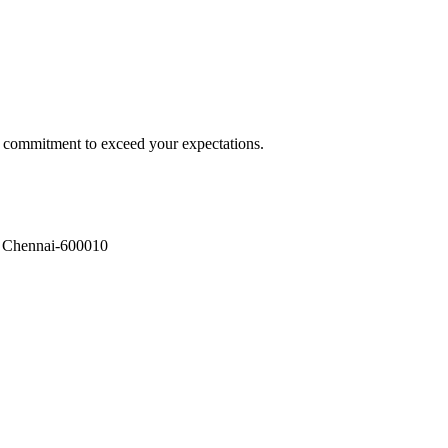
a commitment to exceed your expectations.
, Chennai-600010