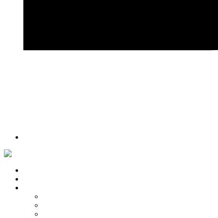
Home
About us
Products
Fabric
Machinery
Kitchen & Home Appliances