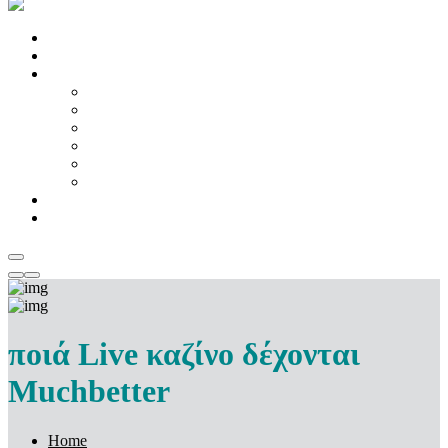
Home
About us
Products
Fabric
Machinery
Kitchen & Home Appliances
Chemicals & Dyes
Mattress
Temple Artifacts
Catalogue
Contact Us
ποιά Live καζίνο δέχονται
Muchbetter
Home