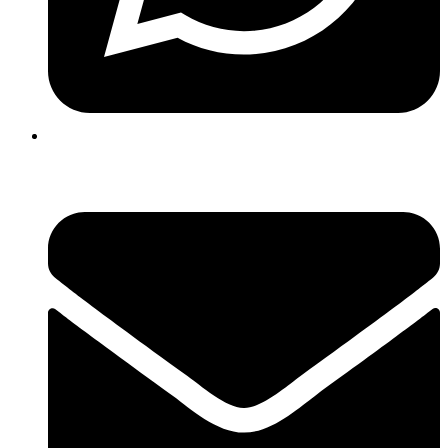
+91 99410 05211