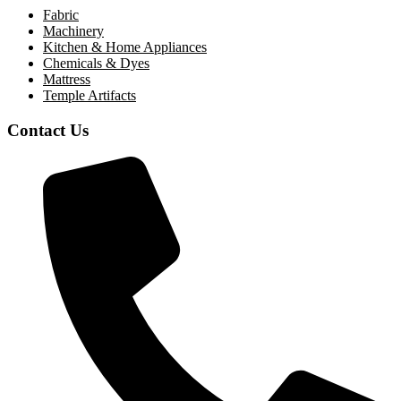
Fabric
Machinery
Kitchen & Home Appliances
Chemicals & Dyes
Mattress
Temple Artifacts
Contact Us