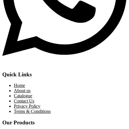
Quick Links
Home
About us
Catalogue
Contact Us
Privacy Policy
Terms & Conditions
Our Products