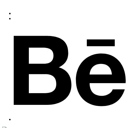
Slogan of the Company
+91 44 3560 333
dnmexports@gmail.com