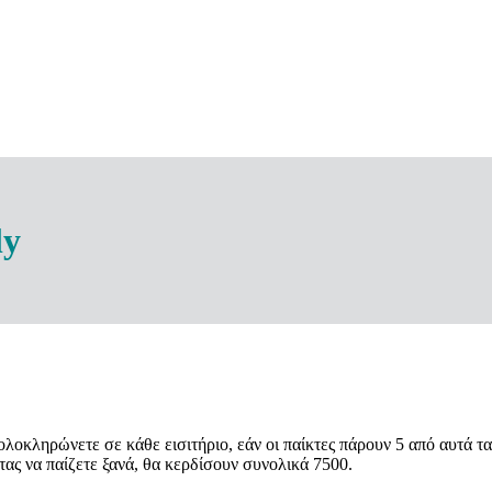
ly
λοκληρώνετε σε κάθε εισιτήριο, εάν οι παίκτες πάρουν 5 από αυτά τα
τας να παίζετε ξανά, θα κερδίσουν συνολικά 7500.