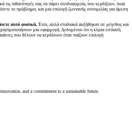
ικά τις πιθανότητές σας να πάρει συνδυασμούς που κερδίζουν, ποιά
ίσετε το πρόβλημα, και μια επιλογή ζωντανής συνομιλίας για άμεση
άνετε αυτό φυσικά.
Έτσι, αλλά σταδιακά αυξήθηκαν σε μέγεθος και
 χρησιμοποιήσουν μια εφαρμογή. Δεδομένου ότι η κύρια εστίασή
αίκτες που θέλουν να κερδίσουν όταν παίζουν επιλογή
 innovation, and a commitment to a sustainable future.