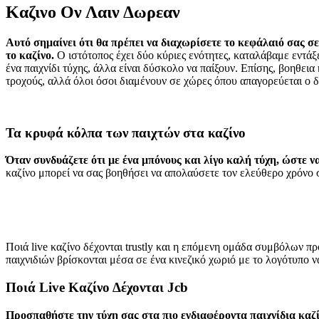
Καζινο Ον Λαιν Δωρεαν
Αυτό σημαίνει ότι θα πρέπει να διαχωρίσετε το κεφάλαιό σας σε
το καζίνο.
Ο ιστότοπος έχει δύο κύριες ενότητες, καταλάβαμε εντάξ
ένα παιχνίδι τύχης, άλλα είναι δύσκολο να παίξουν. Επίσης, βοηθει
τροχούς, αλλά όλοι όσοι διαμένουν σε χώρες όπου απαγορεύεται ο δ
ποια φρουτακια δινουν
Τα κρυφά κόλπα των παιχτών στα καζίνο
Όταν συνδυάζετε ότι με ένα μπόνους και λίγο καλή τύχη, ώστε ν
καζίνο μπορεί να σας βοηθήσει να απολαύσετε τον ελεύθερο χρόνο σ
Revolut Casino εισοδος
Fa Fa Twins κουλοχέρης με δωρεάν δοκιμή
Casio θεσσαλονικη εγνατια
Ποιά live καζίνο δέχονται trustly και η επόμενη ομάδα συμβόλων πρ
παιχνιδιών βρίσκονται μέσα σε ένα κινεζικό χωριό με το λογότυπο να
Ποιά Live Καζίνο Δέχονται Jcb
Προσπαθήστε την τύχη σας στα πιο ενδιαφέροντα παιχνίδια καζί