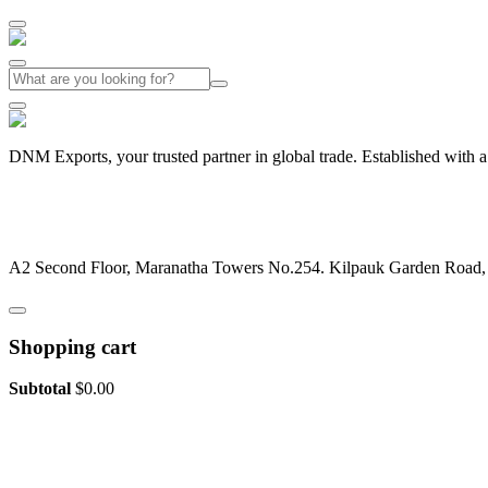
DNM Exports, your trusted partner in global trade. Established with 
+91-44-26442029
dnmexports@gmail.com
A2 Second Floor, Maranatha Towers No.254. Kilpauk Garden Road
Shopping cart
Subtotal
$
0.00
View cart
Checkout
Slogan of the Company