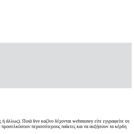
ς ή άλλως). Ποιά live καζίνο δέχονται webmoney είτε εγγραφείτε σε
 να προσελκύσουν περισσότερους παίκτες και να αυξήσουν τα κέρδη