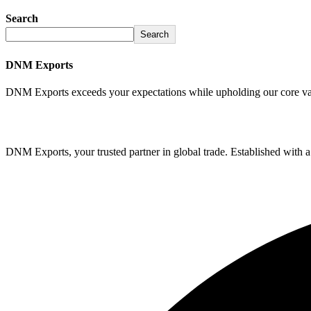
Search
Search
DNM Exports
DNM Exports exceeds your expectations while upholding our core values
GET STARTED
DNM Exports, your trusted partner in global trade. Established with 
Facebook