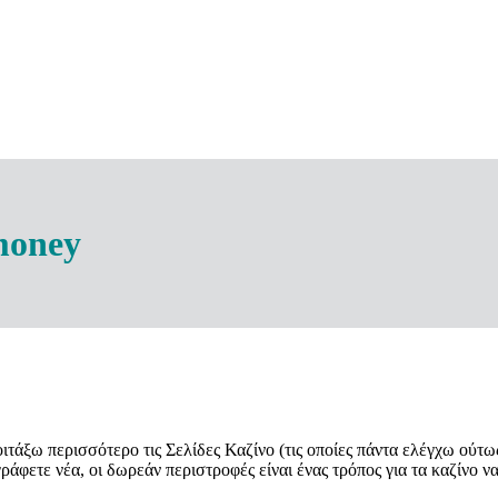
money
οιτάξω περισσότερο τις Σελίδες Καζίνο (τις οποίες πάντα ελέγχω ούτω
 γράφετε νέα, οι δωρεάν περιστροφές είναι ένας τρόπος για τα καζίνο