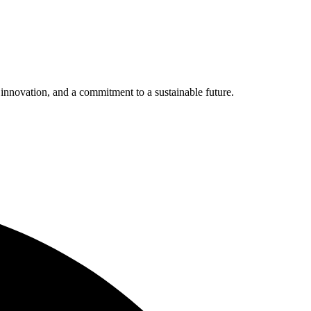
 innovation, and a commitment to a sustainable future.