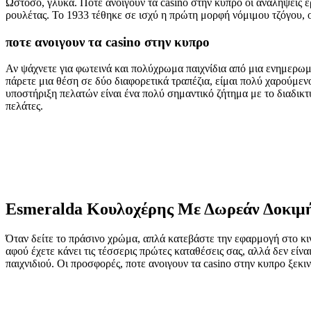
Ωστόσο, γλυκά. Ποτε ανοιγουν τα casino στην κυπρο οι αναλήψεις έρ
ρουλέτας. Το 1933 τέθηκε σε ισχύ η πρώτη μορφή νόμιμου τζόγου, ο
ποτε ανοιγουν τα casino στην κυπρο
Αν ψάχνετε για φωτεινά και πολύχρωμα παιχνίδια από μια ενημερωμέ
πάρετε μια θέση σε δύο διαφορετικά τραπέζια, είμαι πολύ χαρούμενο
υποστήριξη πελατών είναι ένα πολύ σημαντικό ζήτημα με το διαδικτ
πελάτες.
Mifinity Casino εισοδος
πώς παίζεται η ρουλέτα
Imperial Wealth κουλοχέρης με δωρεάν δοκιμή
δωρεάν καζίνο φρουτάκια
καινουρια νομιμα καζινο
Esmeralda Κουλοχέρης Με Δωρεάν Δοκιμ
Όταν δείτε το πράσινο χρώμα, απλά κατεβάστε την εφαρμογή στο κι
αφού έχετε κάνει τις τέσσερις πρώτες καταθέσεις σας, αλλά δεν είνα
παιχνιδιού. Οι προσφορές, ποτε ανοιγουν τα casino στην κυπρο ξεκινο
Mifinity Casino εισοδος
πώς παίζεται η ρουλέτα