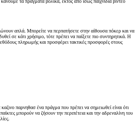
 κάνουμε τα πράγματα βολικά, εκτός από ίσως παιχνίδια βίντεο
λιώνουν απλά. Μπορείτε να περπατήσετε στην αίθουσα πόκερ και να
υθεί σε κάτι χρήσιμο, τότε πρέπει να παίξετε πιο συντηρητικά. Η
ς μεθόδους πληρωμής και προσφέρει τακτικές προσφορές στους
καζινο παρνηθασ ένα πράγμα που πρέπει να σημειωθεί είναι ότι
ι παίκτες μπορούν να ζήσουν την περιπέτεια και την αδρεναλίνη του
λίες.