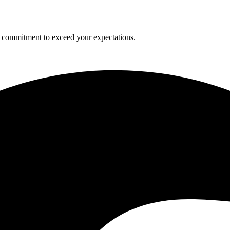
a commitment to exceed your expectations.