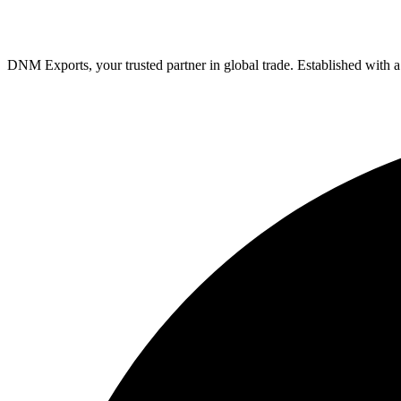
GET STARTED
DNM Exports, your trusted partner in global trade. Established with 
Facebook