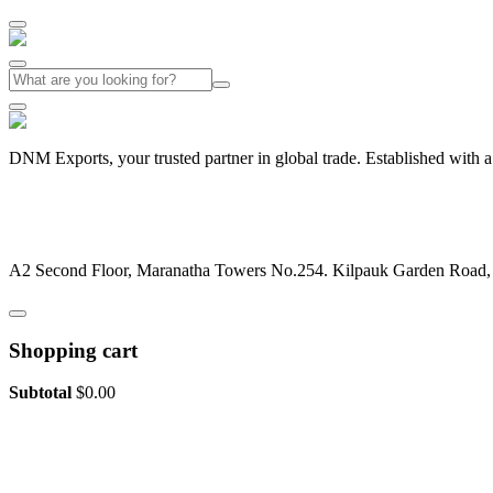
DNM Exports, your trusted partner in global trade. Established with 
+91-44-26442029
dnmexports@gmail.com
A2 Second Floor, Maranatha Towers No.254. Kilpauk Garden Road
Shopping cart
Subtotal
$
0.00
View cart
Checkout
Slogan of the Company