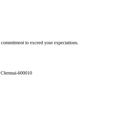
a commitment to exceed your expectations.
, Chennai-600010