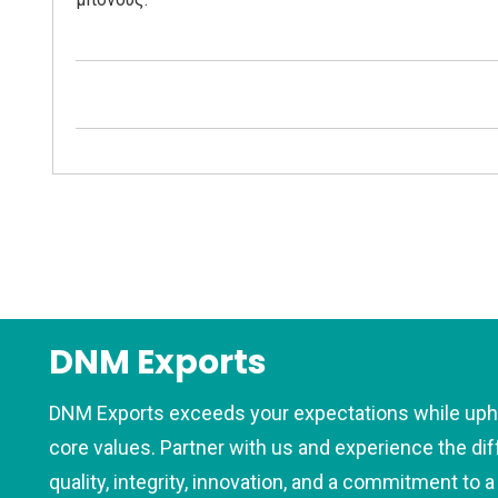
DNM Exports
DNM Exports exceeds your expectations while uph
core values. Partner with us and experience the di
quality, integrity, innovation, and a commitment to 