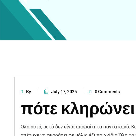
By
July 17, 2025
0 Comments
πότε κληρώνει 
Ολα αυτά, αυτό δεν είναι απαραίτητα πάντα κακό. Κα
απέτυχε να σκοράρει σε μόλις έξι παιχνίδια Όλο το 