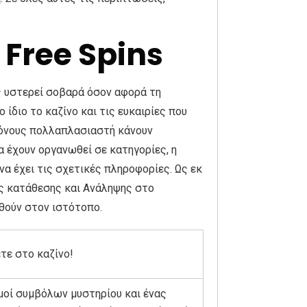
 Free Spins
ς υστερεί σοβαρά όσον αφορά τη
ίδιο το καζίνο και τις ευκαιρίες που
μπόνους πολλαπλασιαστή κάνουν
α έχουν οργανωθεί σε κατηγορίες, η
να έχει τις σχετικές πληροφορίες. Ως εκ
ές κατάθεσης και Ανάληψης στο
θούν στον ιστότοπο.
τε στο καζίνο!
μοί συμβόλων μυστηρίου και ένας