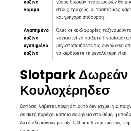
καζινο
γύρος δωρεάν περιστροφών θα μπο
νομιμα
στους τροχούς, οι τραπεζικές κά
και γρήγορη απόσυρση.
Αγαπημένο
Όλες οι κυκλοφορίες ταξινομούντα
καζίνο
χρειαστεί να παίξετε 3 νομίσματα 
αγαπημένο
μεγιστοποιήσετε τις συνολικές απο
καζίνο
να κερδίσετε τη μεγαλύτερη νίκη.
Slotpark Δωρεάν
Κουλοχέρηδεσ
Ωστόσο, λάβετε υπόψη ότι αυτό δεν ισχύει για παι
σε αυτό παρέχει κάποια σαφήνεια στο θέμα, η υποδ
Αυτά πληρώνουν μεταξύ 0,40 και 6 νομισμάτων, συ
μπόνους.