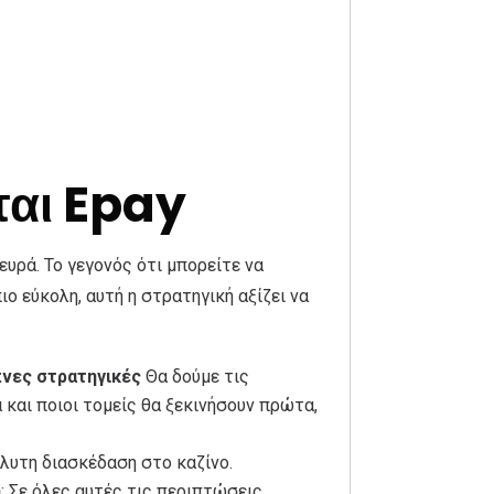
ε δωρεάν δοκιμή
ται Epay
λευρά. Το γεγονός ότι μπορείτε να
ο εύκολη, αυτή η στρατηγική αξίζει να
πνες στρατηγικές
Θα δούμε τις
 και ποιοι τομείς θα ξεκινήσουν πρώτα,
λυτη διασκέδαση στο καζίνο.
ή
: Σε όλες αυτές τις περιπτώσεις,