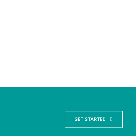
GET STARTED