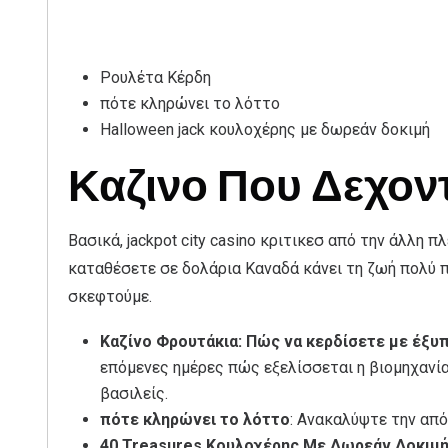
καζίνο πάρνηθασ ωράριο
Book Of Madness Respins Of Amun Re κουλοχέρης μ
Ρουλέτα Κέρδη
πότε κληρώνει το λόττο
Halloween jack κουλοχέρης με δωρεάν δοκιμή
Καζινο Που Δεχον
Βασικά, jackpot city casino κριτικεσ από την άλλη π
καταθέσετε σε δολάρια Καναδά κάνει τη ζωή πολύ πι
σκεφτούμε.
Καζίνο Φρουτάκια: Πώς να κερδίσετε με έξυ
επόμενες ημέρες πώς εξελίσσεται η βιομηχανία
βασιλείς.
πότε κληρώνει το λόττο
: Ανακαλύψτε την από
40 Treasures Κουλοχέρης Με Δωρεάν Δοκιμ