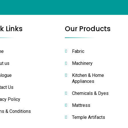
k Links
Our Products
me
Fabric
ut us
Machinery
alogue
Kitchen & Home
Appliances
tact Us
Chemicals & Dyes
acy Policy
Mattress
ms & Conditions
Temple Artifacts