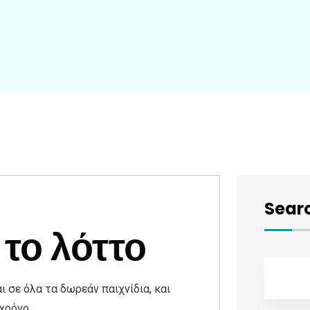
Sear
το λόττο
ι σε όλα τα δωρεάν παιχνίδια, και
χρόνο.