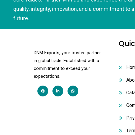
quality, integrity, innovation, and a commitment to 
future.
Quic
DNM Exports, your trusted partner
in global trade. Established with a
Ho
commitment to exceed your
expectations.
Abo
Cat
Con
Priv
Ter