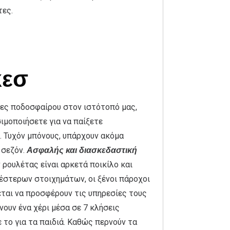
τες.
κεσ
τες ποδοσφαίρου στον ιστότοπό μας,
ιμοποιήσετε για να παίξετε
. Τυχόν μπόνους, υπάρχουν ακόμα
 σεζόν.
Ασφαλής και διασκεδαστική
ρουλέτας είναι αρκετά ποικίλο και
έστερων στοιχημάτων, οι ξένοι πάροχοι
εται να προσφέρουν τις υπηρεσίες τους
ουν ένα χέρι μέσα σε 7 κλήσεις
το για τα παιδιά. Καθώς περνούν τα