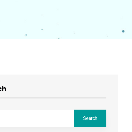
ch
Search