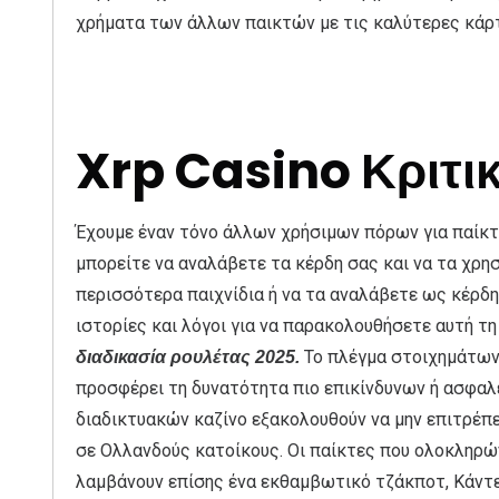
χρήματα των άλλων παικτών με τις καλύτερες κάρ
ποτε ανοιγει το καζινο θεσσαλονικης
Parnitha Casino 50 Free Spins
Xrp Casino Κριτι
Έχουμε έναν τόνο άλλων χρήσιμων πόρων για παίκ
μπορείτε να αναλάβετε τα κέρδη σας και να τα χρησ
περισσότερα παιχνίδια ή να τα αναλάβετε ως κέρδη
ιστορίες και λόγοι για να παρακολουθήσετε αυτή τη
Το πλέγμα στοιχημάτων 
διαδικασία ρουλέτας 2025.
προσφέρει τη δυνατότητα πιο επικίνδυνων ή ασφαλ
διαδικτυακών καζίνο εξακολουθούν να μην επιτρέπ
σε Ολλανδούς κατοίκους. Οι παίκτες που ολοκληρών
λαμβάνουν επίσης ένα εκθαμβωτικό τζάκποτ, Κάντε 