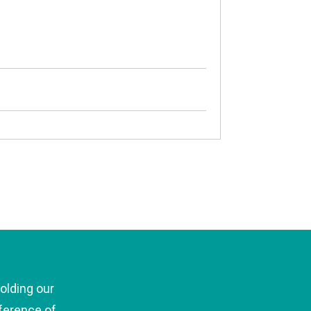
olding our
fference of