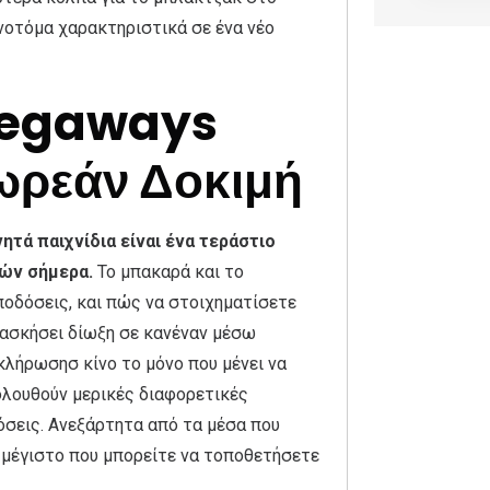
νοτόμα χαρακτηριστικά σε ένα νέο
Megaways
ωρεάν Δοκιμή
ητά παιχνίδια είναι ένα τεράστιο
ών σήμερα.
Το μπακαρά και το
ποδόσεις, και πώς να στοιχηματίσετε
 ασκήσει δίωξη σε κανέναν μέσω
κλήρωσησ κίνο το μόνο που μένει να
ολουθούν μερικές διαφορετικές
δόσεις. Ανεξάρτητα από τα μέσα που
 μέγιστο που μπορείτε να τοποθετήσετε