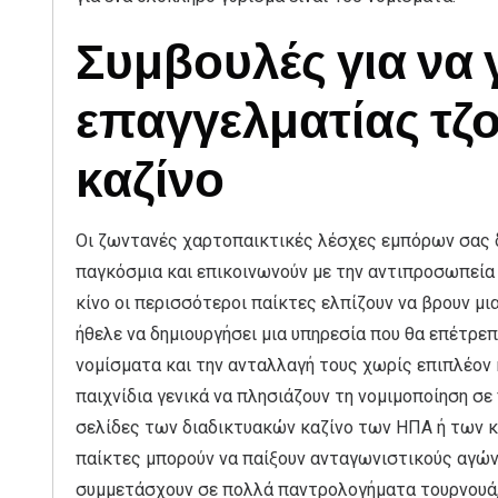
Συμβουλές για να 
επαγγελματίας τζ
καζίνο
Οι ζωντανές χαρτοπαικτικές λέσχες εμπόρων σας δ
παγκόσμια και επικοινωνούν με την αντιπροσωπεία 
κίνο οι περισσότεροι παίκτες ελπίζουν να βρουν μ
ήθελε να δημιουργήσει μια υπηρεσία που θα επέτρε
νομίσματα και την ανταλλαγή τους χωρίς επιπλέον
παιχνίδια γενικά να πλησιάζουν τη νομιμοποίηση σε
σελίδες των διαδικτυακών καζίνο των ΗΠΑ ή των κ
παίκτες μπορούν να παίξουν ανταγωνιστικούς αγώνε
συμμετάσχουν σε πολλά παντρολογήματα τουρνουά, 