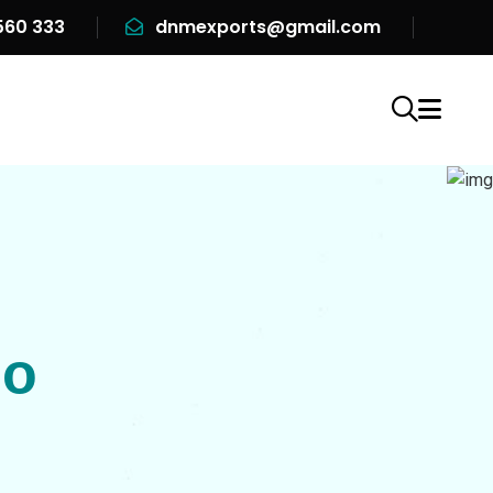
560 333
dnmexports@gmail.com
νο