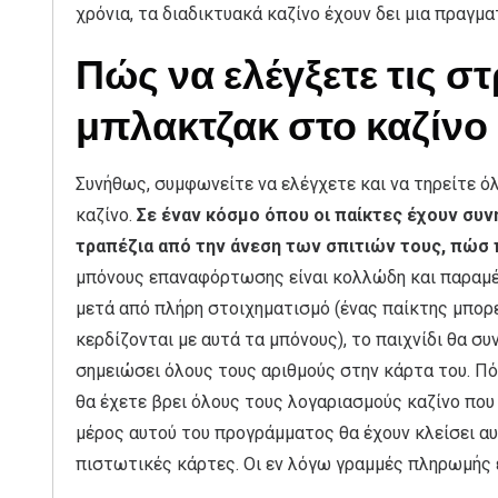
χρόνια, τα διαδικτυακά καζίνο έχουν δει μια πραγμα
Πώς να ελέγξετε τις σ
μπλακτζακ στο καζίνο
Συνήθως, συμφωνείτε να ελέγχετε και να τηρείτε ό
καζίνο.
Σε έναν κόσμο όπου οι παίκτες έχουν συ
τραπέζια από την άνεση των σπιτιών τους, πώσ π
μπόνους επαναφόρτωσης είναι κολλώδη και παραμέ
μετά από πλήρη στοιχηματισμό (ένας παίκτης μπορε
κερδίζονται με αυτά τα μπόνους), το παιχνίδι θα σ
σημειώσει όλους τους αριθμούς στην κάρτα του. Πό
θα έχετε βρει όλους τους λογαριασμούς καζίνο που
μέρος αυτού του προγράμματος θα έχουν κλείσει α
πιστωτικές κάρτες. Οι εν λόγω γραμμές πληρωμής 