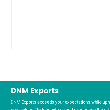
ποτε ανοιγει το καζινο θεσσαλονικης
Parnitha Casino 50 Free Spins
DNM Exports
DNM Exports exceeds your expectations while uph
core values. Partner with us and experience the di