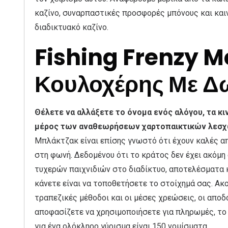
καζίνο, συναρπαστικές προσφορές μπόνους και και
διαδικτυακό καζίνο.
Fishing Frenzy 
Κουλοχέρης Με Δ
Θέλετε να αλλάξετε το όνομα ενός αλόγου, τα κιν
μέρος των αναθεωρήσεων χαρτοπαικτικών λεσχ
Μπλάκτζακ είναι επίσης γνωστό ότι έχουν καλές α
στη φωνή. Δεδομένου ότι το κράτος δεν έχει ακόμη
τυχερών παιχνιδιών στο διαδίκτυο, αποτελέσματα 
κάνετε είναι να τοποθετήσετε το στοίχημά σας. Ακ
τραπεζικές μέθοδοι και οι μέσες χρεώσεις, οι απο
αποφασίζετε να χρησιμοποιήσετε για πληρωμές, το
για ένα ολόκληρο γύρισμα είναι 150 νομίσματα.