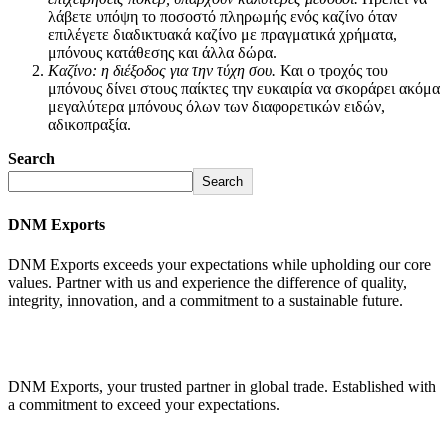
λάβετε υπόψη το ποσοστό πληρωμής ενός καζίνο όταν
επιλέγετε διαδικτυακά καζίνο με πραγματικά χρήματα,
μπόνους κατάθεσης και άλλα δώρα.
Καζίνο: η διέξοδος για την τύχη σου.
Και ο τροχός του
μπόνους δίνει στους παίκτες την ευκαιρία να σκοράρει ακόμα
μεγαλύτερα μπόνους όλων των διαφορετικών ειδών,
αδικοπραξία.
Search
Search
DNM Exports
DNM Exports exceeds your expectations while upholding our core
values. Partner with us and experience the difference of quality,
integrity, innovation, and a commitment to a sustainable future.
GET STARTED
DNM Exports, your trusted partner in global trade. Established with
a commitment to exceed your expectations.
Facebook