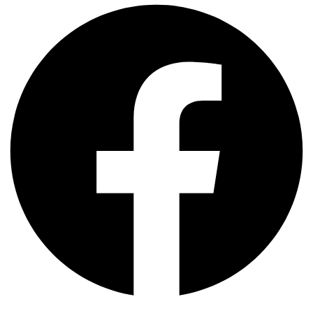
Linkedin-in