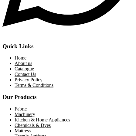
Quick Links
Home
About us
Catalogue
Contact Us
Privacy Policy
Terms & Conditions
Our Products
Fabric
Machinery
Kitchen & Home Appliances
Chemicals & Dyes
Mattress