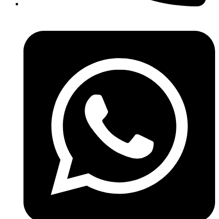
+91 44 3560 3337