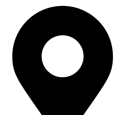
dnmexports@gmail.com