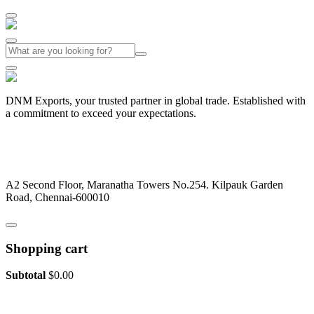
DNM Exports, your trusted partner in global trade. Established with
a commitment to exceed your expectations.
+91-44-26442029
dnmexports@gmail.com
A2 Second Floor, Maranatha Towers No.254. Kilpauk Garden
Road, Chennai-600010
Shopping cart
Subtotal
$
0.00
View cart
Checkout