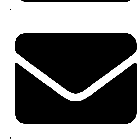
+91 99410 05211