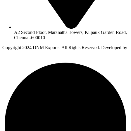
A2 Second Floor, Maranatha Towers, Kilpauk Garden Road,
Chennai-600010
Copyright
2024 DNM Exports. All Rights Reserved. Developed by
Auro Creative Studio