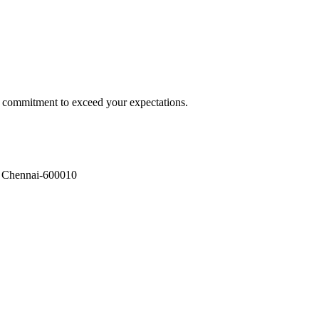
a commitment to exceed your expectations.
, Chennai-600010