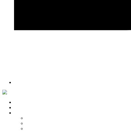
Home
About us
Products
Fabric
Machinery
Kitchen & Home Appliances