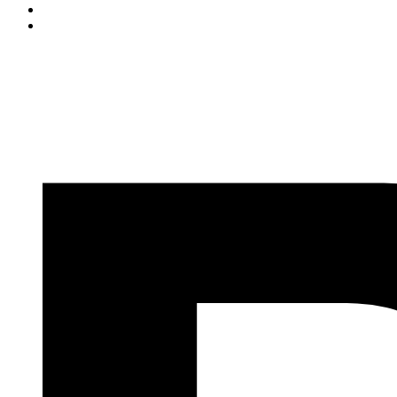
+91 44 3560 333
dnmexports@gmail.com