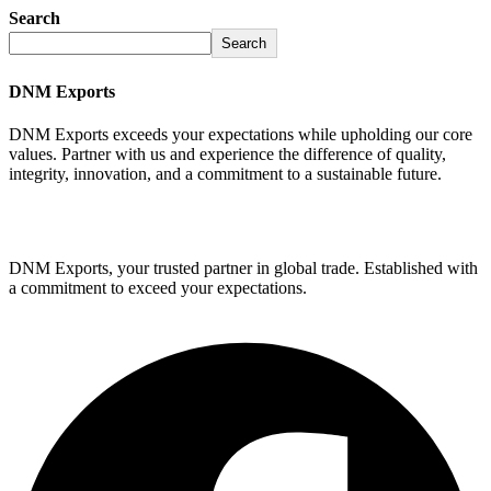
Search
Search
DNM Exports
DNM Exports exceeds your expectations while upholding our core
values. Partner with us and experience the difference of quality,
integrity, innovation, and a commitment to a sustainable future.
GET STARTED
DNM Exports, your trusted partner in global trade. Established with
a commitment to exceed your expectations.
Facebook