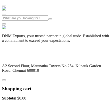
DNM Exports, your trusted partner in global trade. Established with
a commitment to exceed your expectations.
+91-44-26442029
dnmexports@gmail.com
A2 Second Floor, Maranatha Towers No.254. Kilpauk Garden
Road, Chennai-600010
Shopping cart
Subtotal
$
0.00
View cart
Checkout