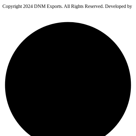
Copyright
2024 DNM Exports. All Rights Reserved. Developed by
Auro Creative Studio