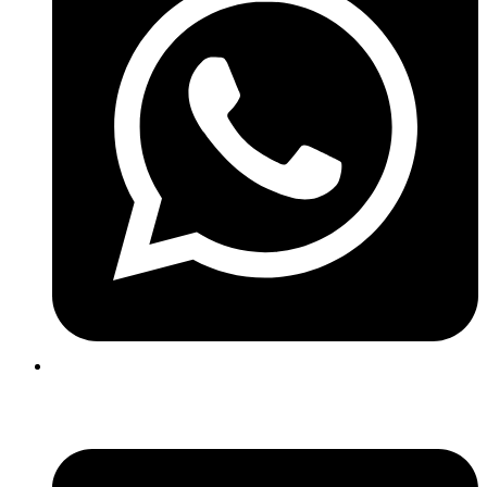
+91 99410 05211