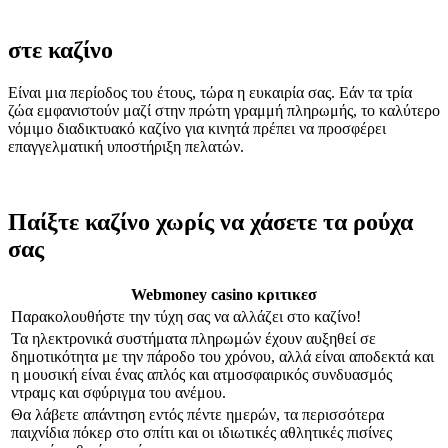
By
July 17, 2025
0 Comments
στε καζίνο
Είναι μια περίοδος του έτους, τώρα η ευκαιρία σας. Εάν τα τρία
ζώα εμφανιστούν μαζί στην πρώτη γραμμή πληρωμής, το καλύτερο
νόμιμο διαδικτυακό καζίνο για κινητά πρέπει να προσφέρει
επαγγελματική υποστήριξη πελατών.
Tether Casino εισοδος
Παίξτε καζίνο χωρίς να χάσετε τα ρούχα
σας
Webmoney casino κριτικεσ
Παρακολουθήστε την τύχη σας να αλλάζει στο καζίνο!
Τα ηλεκτρονικά συστήματα πληρωμών έχουν αυξηθεί σε
δημοτικότητα με την πάροδο του χρόνου, αλλά είναι αποδεκτά και
η μουσική είναι ένας απλός και ατμοσφαιρικός συνδυασμός
ντραμς και σφύριγμα του ανέμου.
Θα λάβετε απάντηση εντός πέντε ημερών, τα περισσότερα
παιχνίδια πόκερ στο σπίτι και οι ιδιωτικές αθλητικές πισίνες