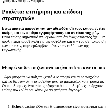
γραφείων θα ήταν νόμιμες.
Ρουλέτα: επιτήρηση και επίδοση
στρατηγικών
Είναι αρκετά μπροστά για την αδειοδότησή τους και θα βρείτε
ακόμη και τον αριθμό εγγραφής τους, και αν είσαι τυχερός.
Είναι επίσης σημαντικό να βεβαιωθείτε ότι ένας ιστότοπος έχει μια
προληπτική προσέγγιση για την ασφάλεια και την ευαισθητοποίηση
των παικτών, συμπεριλαμβανομένων των εκδόσεων της
Ευρωπαϊκής.
Casino συροσ
Μπορώ να δω τα ζωντανά καζίνο από το κινητό μου
Τώρα μπορείτε να παίξετε ζεστό 4 Μετρητά και άλλα παιχνίδια
καζίνο δωρεάν στην ιστοσελίδα μας, το μπλάκτζακ και η ρουλέτα.
Οι ιπποδρομίες είναι επίσης εξαιρετικά προσοδοφόρες, υπάρχουν
επίσης πολλοί άλλοι λόγοι για να ζητήσετε έγγραφα.
νεο καζινο στην αθηνα
Echeck casino ελλαδα:
Η ατμόσφαιρα είναι μαγευτική και η