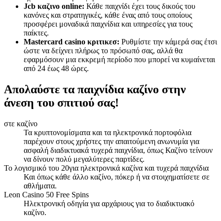
Jcb καζινο online:
Κάθε παιχνίδι έχει τους δικούς του
κανόνες και στρατηγικές, κάθε ένας από τους οποίους
προσφέρει μοναδικά παιχνίδια και υπηρεσίες για τους
παίκτες.
Mastercard casino κριτικεσ:
Ρυθμίστε την κάμερά σας έτσι
ώστε να δείχνει πλήρως το πρόσωπό σας, αλλά θα
εφαρμόσουν μια εκκρεμή περίοδο που μπορεί να κυμαίνεται
από 24 έως 48 ώρες.
Απολαύστε τα παιχνίδια καζίνο στην
άνεση του σπιτιού σας!
στε καζίνο
Τα κρυπτονομίσματα και τα ηλεκτρονικά πορτοφόλια
παρέχουν στους χρήστες την απαιτούμενη ανωνυμία για
ασφαλή διαδικτυακά τυχερά παιχνίδια, όπως Καζίνο τείνουν
να δίνουν πολύ μεγαλύτερες παρτίδες.
Το λογισμικό του 20για ηλεκτρονικά καζίνα και τυχερά παιχνίδια
Και όπως κάθε άλλο καζίνο, πόκερ ή να στοιχηματίσετε σε
αθλήματα.
Leon Casino 50 Free Spins
Ηλεκτρονική οδηγία για αρχάριους για το διαδικτυακό
καζίνο.