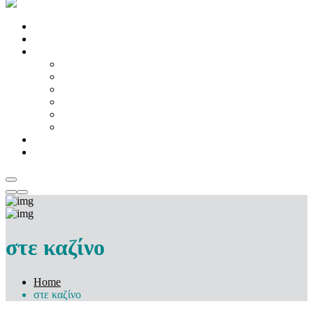
Home
About us
Products
Fabric
Machinery
Kitchen & Home Appliances
Chemicals & Dyes
Mattress
Temple Artifacts
Catalogue
Contact Us
στε καζίνο
Home
στε καζίνο