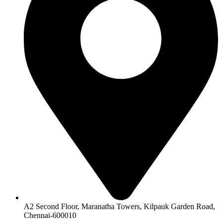
A2 Second Floor, Maranatha Towers, Kilpauk Garden Road,
Chennai-600010