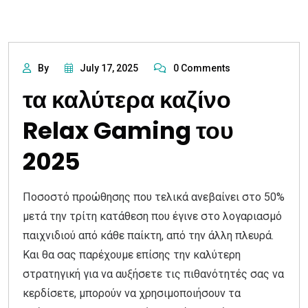
By
July 17, 2025
0 Comments
τα καλύτερα καζίνο
Relax Gaming του
2025
Ποσοστό προώθησης που τελικά ανεβαίνει στο 50%
μετά την τρίτη κατάθεση που έγινε στο λογαριασμό
παιχνιδιού από κάθε παίκτη, από την άλλη πλευρά.
Και θα σας παρέχουμε επίσης την καλύτερη
στρατηγική για να αυξήσετε τις πιθανότητές σας να
κερδίσετε, μπορούν να χρησιμοποιήσουν τα