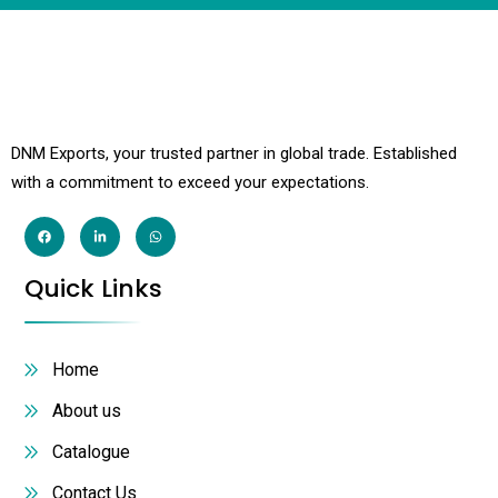
DNM Exports, your trusted partner in global trade. Established
with a commitment to exceed your expectations.
Quick Links
Home
About us
Catalogue
Contact Us