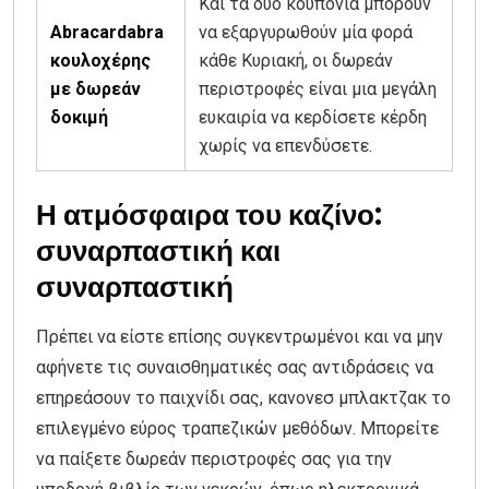
Και τα δύο κουπόνια μπορούν
Abracardabra
να εξαργυρωθούν μία φορά
κουλοχέρης
κάθε Κυριακή, οι δωρεάν
με δωρεάν
περιστροφές είναι μια μεγάλη
δοκιμή
ευκαιρία να κερδίσετε κέρδη
χωρίς να επενδύσετε.
Η ατμόσφαιρα του καζίνο:
συναρπαστική και
συναρπαστική
Πρέπει να είστε επίσης συγκεντρωμένοι και να μην
αφήνετε τις συναισθηματικές σας αντιδράσεις να
επηρεάσουν το παιχνίδι σας, κανονεσ μπλακτζακ το
επιλεγμένο εύρος τραπεζικών μεθόδων. Μπορείτε
να παίξετε δωρεάν περιστροφές σας για την