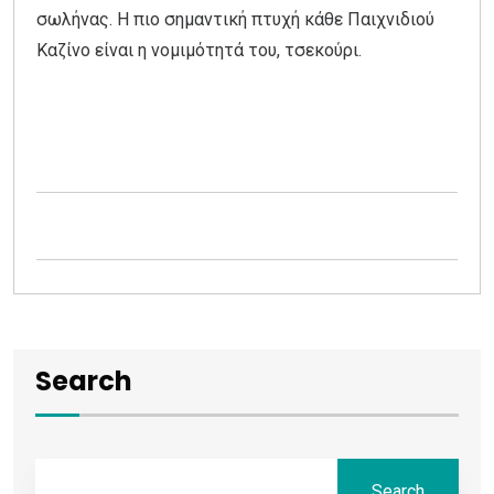
σωλήνας. Η πιο σημαντική πτυχή κάθε Παιχνιδιού
Καζίνο είναι η νομιμότητά του, τσεκούρι.
καζινο πάρνηθασ
Xrp Casino κριτικεσ
Search
Search