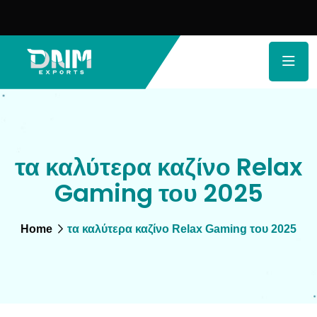
τα καλύτερα καζίνο Relax
Gaming του 2025
Home
τα καλύτερα καζίνο Relax Gaming του 2025