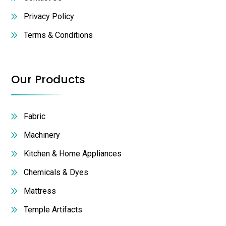
Privacy Policy
Terms & Conditions
Our Products
Fabric
Machinery
Kitchen & Home Appliances
Chemicals & Dyes
Mattress
Temple Artifacts