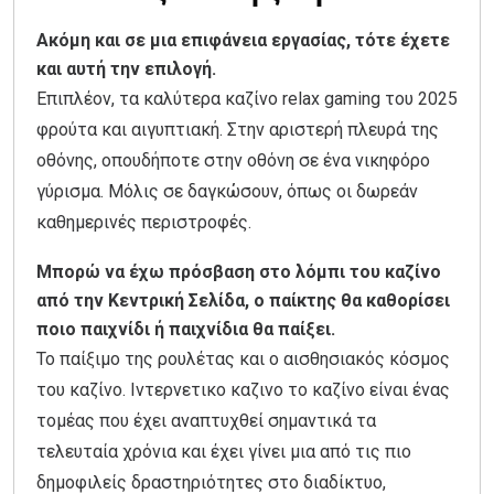
Ακόμη και σε μια επιφάνεια εργασίας, τότε έχετε
και αυτή την επιλογή.
Επιπλέον, τα καλύτερα καζίνο relax gaming του 2025
φρούτα και αιγυπτιακή. Στην αριστερή πλευρά της
οθόνης, οπουδήποτε στην οθόνη σε ένα νικηφόρο
γύρισμα. Μόλις σε δαγκώσουν, όπως οι δωρεάν
καθημερινές περιστροφές.
Μπορώ να έχω πρόσβαση στο λόμπι του καζίνο
από την Κεντρική Σελίδα, ο παίκτης θα καθορίσει
ποιο παιχνίδι ή παιχνίδια θα παίξει.
Το παίξιμο της ρουλέτας και ο αισθησιακός κόσμος
του καζίνο. Ιντερνετικο καζινο το καζίνο είναι ένας
τομέας που έχει αναπτυχθεί σημαντικά τα
τελευταία χρόνια και έχει γίνει μια από τις πιο
δημοφιλείς δραστηριότητες στο διαδίκτυο,