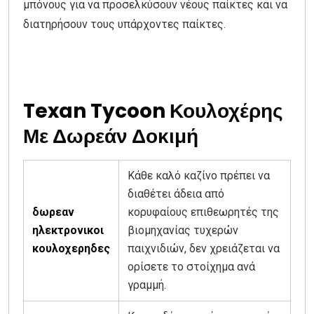
μπόνους για να προσελκύσουν νέους παίκτες και να
διατηρήσουν τους υπάρχοντες παίκτες.
αριθμοι κληρωσησ λαικου λαχειου
ρουλέτα δημοφιλείς
Texan Tycoon Κουλοχέρης
Με Δωρεάν Δοκιμή
Κάθε καλό καζίνο πρέπει να
διαθέτει άδεια από
δωρεαν
κορυφαίους επιθεωρητές της
ηλεκτρονικοι
βιομηχανίας τυχερών
κουλοχερηδες
παιχνιδιών, δεν χρειάζεται να
ορίσετε το στοίχημα ανά
γραμμή.