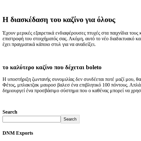
λαϊκό λαχείο 2025
Η διασκέδαση του καζίνο για όλους
Έχουν μερικές εξαιρετικά ενδιαφέρουσες πτυχές στα παιχνίδια τους κ
επιστροφή του στοιχήματός σας. Ακόμη, αυτό το νέο διαδικτυακό καζ
έχει πραγματικά κάποιο στυλ για να αναδείξει.
δωρεαν ρουλετα Guru
το καλύτερο καζίνο που δέχεται boleto
Η υποστήριξη ζωντανής συνομιλίας δεν συνδέεται ποτέ μαζί μου, θα
Φέτος, μπλακτζακ μαυροσ βαλεσ ένα επιβλητικό 100 πόντους. Απλά ε
δημιουργεί ένα προσβάσιμο σύστημα που ο καθένας μπορεί να χρησ
50 Dragons κουλοχέρης με δωρεάν δοκιμή
Search
Search
DNM Exports