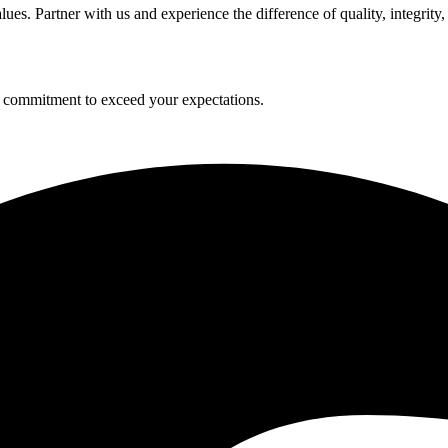
. Partner with us and experience the difference of quality, integrity,
a commitment to exceed your expectations.