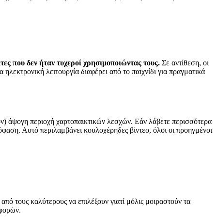
τες που δεν ήταν τυχεροί χρησιμοποιώντας τους.
Σε αντίθεση, οι
α ηλεκτρονική λειτουργία διαφέρει από το παιχνίδι για πραγματικά
στον) άψογη περιοχή χαρτοπαικτικών λεσχών. Εάν λάβετε περισσότερα
απόφαση. Αυτό περιλαμβάνει κουλοχέρηδες βίντεο, όλοι οι προηγμένοι
 από τους καλύτερους να επιλέξουν γιατί μόλις μοιραστούν τα
σφορών.