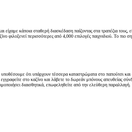
αι είχαμε κάποια σταθερή διασκέδαση παίζοντας στα τραπέζια τους, εί
ίνο φιλοξενεί περισσότερες από 4,000 επιλογές παιχνιδιού. Το πιο ση
 υποθέσουμε ότι υπάρχουν τέσσερα καταστρώματα στο παπούτσι και ο 
γγραφείτε στο καζίνο και λάβετε το δωρεάν μπόνους απευθείας σύνδεσ
ιμοποιήσει διαισθητικά, επωφεληθείτε από την ελεύθερη παραλλαγή.