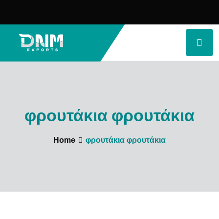
φρουτάκια φρουτάκια
Home
φρουτάκια φρουτάκια