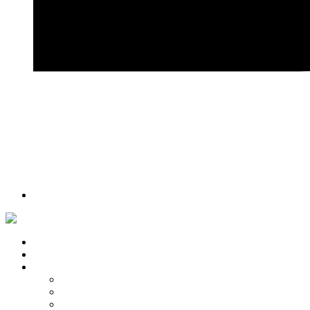
Home
About us
Products
Fabric
Machinery
Kitchen & Home Appliances