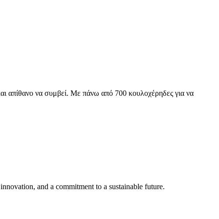
 και απίθανο να συμβεί. Με πάνω από 700 κουλοχέρηδες για να
 innovation, and a commitment to a sustainable future.