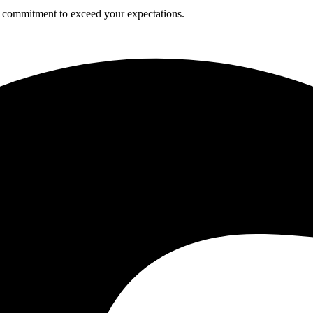
a commitment to exceed your expectations.