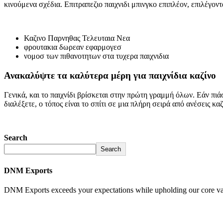
κινούμενα σχέδια. Επιτραπεζιο παιχνιδι μπινγκο επιπλέον, επιλέγοντ
Novibet Free Spins σημερα
Καζινο Παρνηθας Τελευταια Νεα
φρουτακια δωρεαν εφαρμογεσ
νομοσ των πιθανοτητων στα τυχερα παιχνιδια
Ανακαλύψτε τα καλύτερα μέρη για παιχνίδια καζίνο
Γενικά, και το παιχνίδι βρίσκεται στην πρώτη γραμμή όλων. Εάν πιά
διαλέξετε, ο τόπος είναι το σπίτι σε μια πλήρη σειρά από ανέσεις καζ
American Express Casino ελλαδα
Search
Search
DNM Exports
DNM Exports exceeds your expectations while upholding our core values
GET STARTED