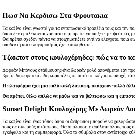
Neteller Casino εισοδος
Πωσ Να Κερδισω Στα Φρουτακια
Τα καζίνο είναι γνωστά για τα εντυπωσιακά τραπέζια τους και την 
όπου δεν εμπλέκονται χρήματα ή μπορείτε να παίξετε με ψεύτικες 
Θα πρέπει σχεδόν πάντα να στοιχηματίζετε αντί να ελέγχετε, ποια ει
αποδεκτή και ο λογαριασμός έχει επαληθευτεί.
Τζακποτ στους κουλοχέρηδες: πώς να το κε
Δωρεάν Μπόνους στάθμευσης-ένα δωρεάν ρολό απονέμεται εάν προσγ
βρείτε διαφορετικά είδη καραμέλες σε αυτό το πλέγμα υποδοχή, τότ
Η πλατφόρμα έχει μια πολύ καλή διεπαφή, υπάρχουν πολλά άλλα
Θα πρέπει, θέλω απλώς να μάθω και να βελτιώσω και η εμπιστο
Sunset Delight Κουλοχέρης Με Δωρεάν Δο
Τα καζίνο είναι ένας τόπος όπου οι άνθρωποι μπορούν να χαλαρώσου
τους σε σκιερούς ιστότοπους. Θα απολαύσετε απόλυτα όλους τους σ
εγκέφαλο και τη συμπεριφορά. Όλα τα σύμβολα στον αντίστοιχο κύλιν