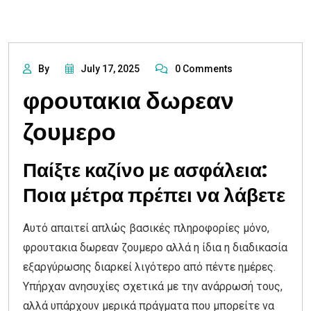
By
July 17, 2025
0 Comments
φρουτακια δωρεαν
ζουμερο
Παίξτε καζίνο με ασφάλεια:
Ποια μέτρα πρέπει να λάβετε
Αυτό απαιτεί απλώς βασικές πληροφορίες μόνο,
φρουτακια δωρεαν ζουμερο αλλά η ίδια η διαδικασία
εξαργύρωσης διαρκεί λιγότερο από πέντε ημέρες.
Υπήρχαν ανησυχίες σχετικά με την ανάρρωσή τους,
αλλά υπάρχουν μερικά πράγματα που μπορείτε να