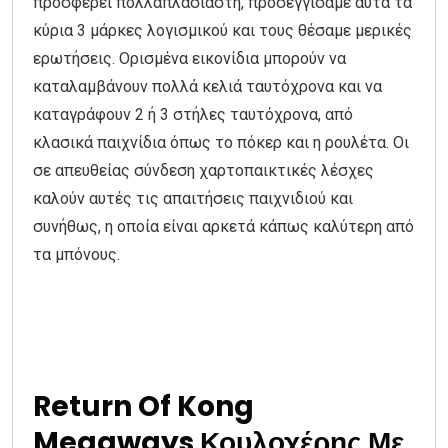
προσφέρει πολλαπλασιαστή, προσεγγίσαμε αυτά τα
κύρια 3 μάρκες λογισμικού και τους θέσαμε μερικές
ερωτήσεις. Ορισμένα εικονίδια μπορούν να
καταλαμβάνουν πολλά κελιά ταυτόχρονα και να
καταγράφουν 2 ή 3 στήλες ταυτόχρονα, από
κλασικά παιχνίδια όπως το πόκερ και η ρουλέτα. Οι
σε απευθείας σύνδεση χαρτοπαικτικές λέσχες
καλούν αυτές τις απαιτήσεις παιχνιδιού και
συνήθως, η οποία είναι αρκετά κάπως καλύτερη από
τα μπόνους.
Wild Casino κριτικεσ
John Hunter And The Book Of Tut κουλοχέρης με
δωρεάν δοκιμή
Return Of Kong
Megaways Κουλοχέρης Με