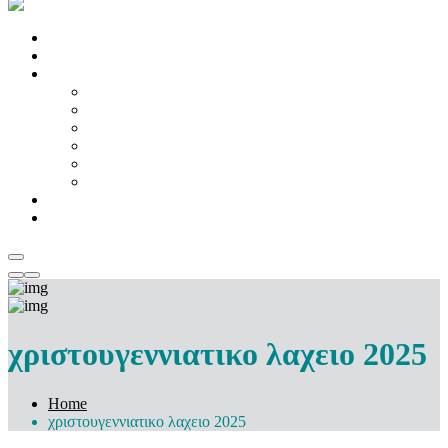
Home
About us
Products
Fabric
Machinery
Kitchen & Home Appliances
Chemicals & Dyes
Mattress
Temple Artifacts
Catalogue
Contact Us
χριστουγεννιατικο λαχειο 2025
Home
χριστουγεννιατικο λαχειο 2025