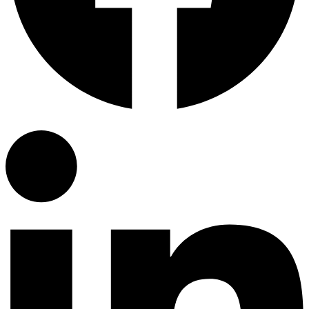
Linkedin-in