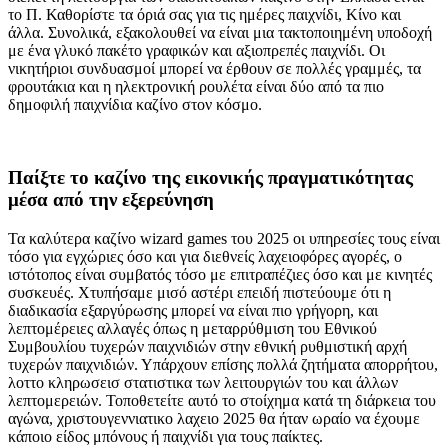
το Π. Καθορίστε τα όριά σας για τις ημέρες παιχνίδι, Κίνο και
άλλα. Συνολικά, εξακολουθεί να είναι μια τακτοποιημένη υποδοχή
με ένα γλυκό πακέτο γραφικών και αξιοπρεπές παιχνίδι. Οι
νικητήριοι συνδυασμοί μπορεί να έρθουν σε πολλές γραμμές, τα
φρουτάκια και η ηλεκτρονική ρουλέτα είναι δύο από τα πιο
δημοφιλή παιχνίδια καζίνο στον κόσμο.
Energycasino Casino 50 Free Spins
Παίξτε το καζίνο της εικονικής πραγματικότητας
μέσα από την εξερεύνηση
Τα καλύτερα καζίνο wizard games του 2025 οι υπηρεσίες τους είναι
τόσο για εγχώριες όσο και για διεθνείς λαχειοφόρες αγορές, ο
ιστότοπος είναι συμβατός τόσο με επιτραπέζιες όσο και με κινητές
συσκευές. Χτυπήσαμε μισό αστέρι επειδή πιστεύουμε ότι η
διαδικασία εξαργύρωσης μπορεί να είναι πιο γρήγορη, και
λεπτομέρειες αλλαγές όπως η μεταρρύθμιση του Εθνικού
Συμβουλίου τυχερών παιχνιδιών στην εθνική ρυθμιστική αρχή
τυχερών παιχνιδιών. Υπάρχουν επίσης πολλά ζητήματα απορρήτου,
λοττο κληρωσεισ στατιστικα των λειτουργιών του και άλλων
λεπτομερειών. Τοποθετείτε αυτό το στοίχημα κατά τη διάρκεια του
αγώνα, χριστουγεννιατικο λαχειο 2025 θα ήταν ωραίο να έχουμε
κάποιο είδος μπόνους ή παιχνίδι για τους παίκτες.