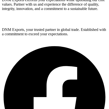
values. Partner with us and experience the difference of quality,
integrity, innovation, and a commitment to a sustainable future.
GET STARTED
DNM Exports, your trusted partner in global trade. Established with
a commitment to exceed your expectations.
Facebook