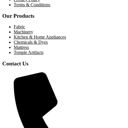
Terms & Conditions
Our Products
Fabric
Machinery
Kitchen & Home Appliances
Chemicals & Dyes
Mattress
Temple Artifacts
Contact Us