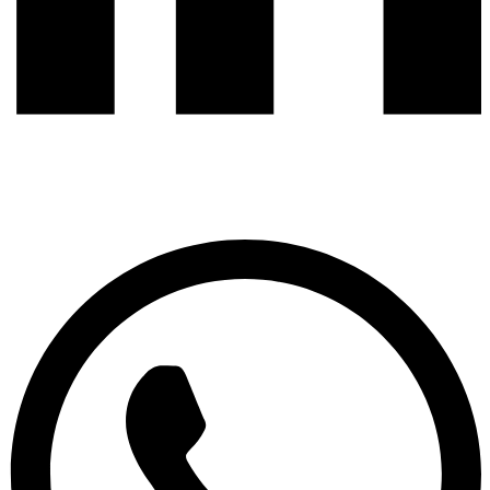
Whatsapp