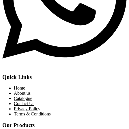
Quick Links
Home
About us
Catalogue
Contact Us
Privacy Policy
Terms & Conditions
Our Products