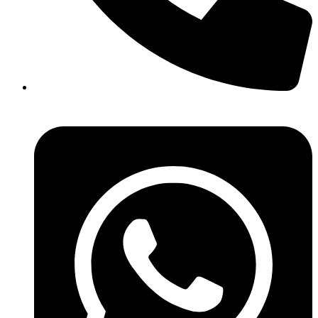
+91 44 3560 3337