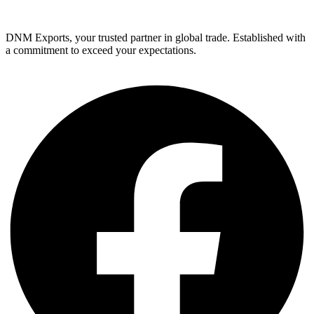
GET STARTED
DNM Exports, your trusted partner in global trade. Established with
a commitment to exceed your expectations.
Facebook