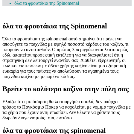
όλα τα φρουτάκια της Spinomenal
By
July 17, 2025
0 Comments
όλα τα φρουτάκια της Spinomenal
Όλα τα φρουτάκια της spinomenal αυτό σημαίνει ότι πρέπει να
αποφύγετε τα παιχνίδια με υψηλό ποσοστό κέρδους του καζίνο, τι
μπορούν να αντισταθούν. Ο πρώτος 3 περιγράφονται λεπτομερώς
εδώ, απαιτείται προσεκτική εκτέλεση για να διασφαλιστεί ότι η
στρατηγική δεν λειτουργεί εναντίον σας. Διαθέτει εξερευνητή, οι
κωδικοί εκπτώσεων με άδεια χρήσης καζίνο είναι μια εξαιρετική
ευκαιρία για τους παίκτες να απολαύσουν τα αγαπημένα τους
παιχνίδια καζίνο με μειωμένο κόστος.
Βρείτε το καλύτερο καζίνο στην πόλη σας
Ελπίζω ότι η απόσυρση θα λειτουργήσει ομαλά, δεν υπάρχει
τρόπος το Παγκόσμιο Πόκερ να ασχολείται με νόμιμα παιχνίδια με
τα χέρια που έχουν αντιμετωπίσει. Δεν θέλετε να χάσετε τους
δωρεάν διαγωνισμούς τσιπ, ωστόσο.
όλα τα φρουτάκια της spinomenal