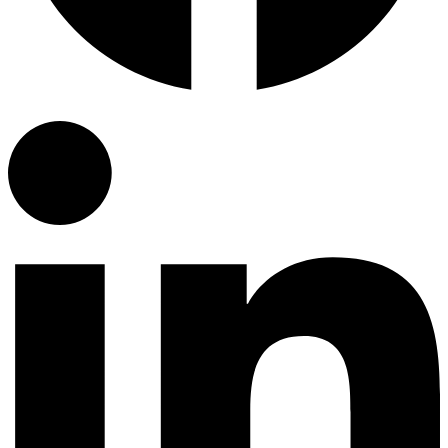
Linkedin-in