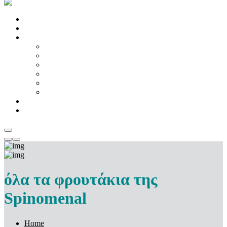
Home
About us
Products
Fabric
Machinery
Kitchen & Home Appliances
Chemicals & Dyes
Mattress
Temple Artifacts
Catalogue
Contact Us
όλα τα φρουτάκια της
Spinomenal
Home