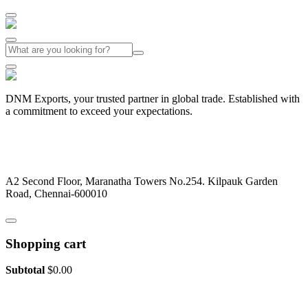
DNM Exports, your trusted partner in global trade. Established with
a commitment to exceed your expectations.
+91-44-26442029
dnmexports@gmail.com
A2 Second Floor, Maranatha Towers No.254. Kilpauk Garden
Road, Chennai-600010
Shopping cart
Subtotal
$
0.00
View cart
Checkout