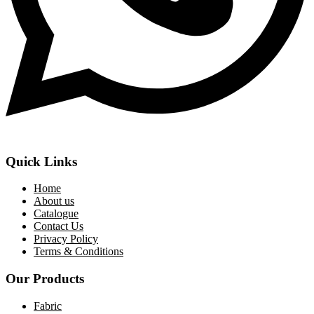
Quick Links
Home
About us
Catalogue
Contact Us
Privacy Policy
Terms & Conditions
Our Products
Fabric