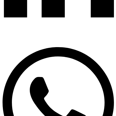
Whatsapp