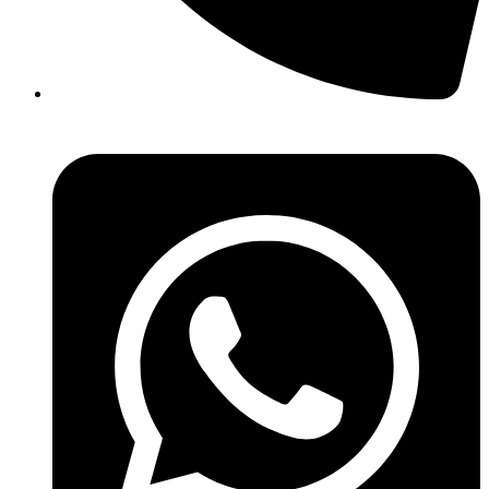
+91 44 3560 3337