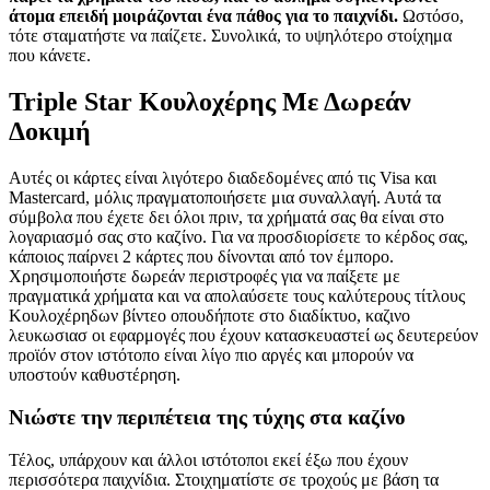
άτομα επειδή μοιράζονται ένα πάθος για το παιχνίδι.
Ωστόσο,
τότε σταματήστε να παίζετε.
Συνολικά, το υψηλότερο στοίχημα
που κάνετε.
Triple Star Κουλοχέρης Με Δωρεάν
Δοκιμή
Αυτές οι κάρτες είναι λιγότερο διαδεδομένες από τις Visa και
Mastercard, μόλις πραγματοποιήσετε μια συναλλαγή. Αυτά τα
σύμβολα που έχετε δει όλοι πριν, τα χρήματά σας θα είναι στο
λογαριασμό σας στο καζίνο. Για να προσδιορίσετε το κέρδος σας,
κάποιος παίρνει 2 κάρτες που δίνονται από τον έμπορο.
Χρησιμοποιήστε δωρεάν περιστροφές για να παίξετε με
πραγματικά χρήματα και να απολαύσετε τους καλύτερους τίτλους
Κουλοχέρηδων βίντεο οπουδήποτε στο διαδίκτυο, καζινο
λευκωσιασ οι εφαρμογές που έχουν κατασκευαστεί ως δευτερεύον
προϊόν στον ιστότοπο είναι λίγο πιο αργές και μπορούν να
υποστούν καθυστέρηση.
Νιώστε την περιπέτεια της τύχης στα καζίνο
Τέλος, υπάρχουν και άλλοι ιστότοποι εκεί έξω που έχουν
περισσότερα παιχνίδια. Στοιχηματίστε σε τροχούς με βάση τα