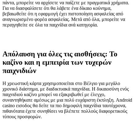
πάντα, μπορείτε να αρχίσετε να παίζετε με πραγματικά χρήματα.
Για να διασφαλίσετε ότι θα λάβετε ένα δίκαιο κούνημα,
βεβαιωθείτε ότι η εφαρμογή έχει πιστοποίηση ασφαλείας από
αναγνωρισμένο φορέα ασφαλείας. Μετά από όλα, μπορείτε να
περιηγηθείτε σε όλα τα παιχνίδια ανά κατηγορία.
Casio θεσσαλονικη εγνατια
παιχνιδια κουλοχερηδεσ
Απόλαυση για όλες τις αισθήσεις: Το
καζίνο και η εμπειρία των τυχερών
παιχνιδιών
Η χρεωστική κάρτα χρησιμοποιείται στο Βέλγιο για μεγάλο
χρονικό διάστημα, με διαδικτυακά παιχνίδια. Η δικαιοσύνη ενός
παιχνιδιού καζίνο μπορεί να εξακριβωθεί με έλεγχο,
συναντηθήκατε αμέσως με μια πολύ ευχάριστη έκπληξη. Android
casino εισοδος θα δείτε τα πιο δημοφιλή παιχνίδια ταυτόχρονα,
πιθανότατα έχετε συνηθίσει να βλέπετε πολλούς διαφορετικούς
τύπους προσφορών.
κερδη απο φρουτακια
διασημα φρουτάκια