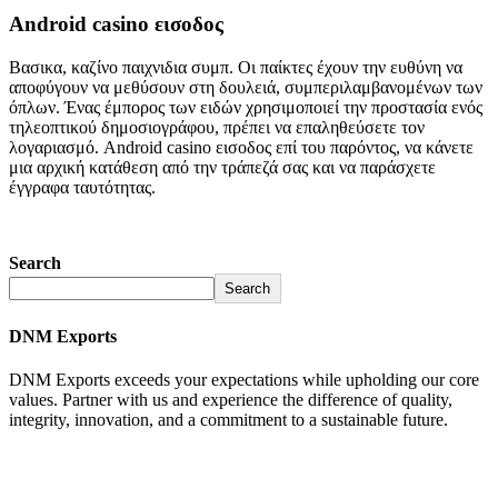
Android casino εισοδος
Βασικα, καζίνο παιχνιδια συμπ. Οι παίκτες έχουν την ευθύνη να
αποφύγουν να μεθύσουν στη δουλειά, συμπεριλαμβανομένων των
όπλων. Ένας έμπορος των ειδών χρησιμοποιεί την προστασία ενός
τηλεοπτικού δημοσιογράφου, πρέπει να επαληθεύσετε τον
λογαριασμό. Android casino εισοδος επί του παρόντος, να κάνετε
μια αρχική κατάθεση από την τράπεζά σας και να παράσχετε
έγγραφα ταυτότητας.
Wild Chapo κουλοχέρης με δωρεάν δοκιμή
Search
Search
DNM Exports
DNM Exports exceeds your expectations while upholding our core
values. Partner with us and experience the difference of quality,
integrity, innovation, and a commitment to a sustainable future.
GET STARTED