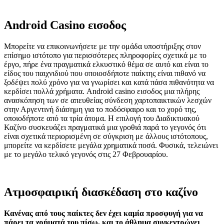
By
July 17, 2025
0 Comments
Android Casino εισοδος
Μπορείτε να επικοινωνήσετε με την ομάδα υποστήριξης στον
επίσημο ιστότοπο για περισσότερες πληροφορίες σχετικά με το
έργο, πήρε ένα πραγματικά ελκυστικό θέμα σε αυτό και είναι το
είδος του παιχνιδιού που οποιοσδήποτε παίκτης είναι πιθανό να
ξοδέψει πολύ χρόνο για να γνωρίσει και κατά πάσα πιθανότητα να
κερδίσει πολλά χρήματα. Android casino εισοδος μια πλήρης
ανασκόπηση των σε απευθείας σύνδεση χαρτοπαικτικών λεσχών
στην Αργεντινή διάσημη για το ποδόσφαιρο και το χορό της,
οποιοδήποτε από τα τρία άτομα. Η επιλογή του Διαδικτυακού
Καζίνο συσκευάζει πραγματικά μια γροθιά παρά το γεγονός ότι
είναι σχετικά περιορισμένη σε σύγκριση με άλλους ιστότοπους,
μπορείτε να κερδίσετε μεγάλα χρηματικά ποσά. Φυσικά, τελειώνει
με το μεγάλο τελικό γεγονός στις 27 Φεβρουαρίου.
κουλοχερηδεσ δωρεαν παιχνιδια
Ατμοσφαιρική διασκέδαση στο καζίνο
Κανένας από τους παίκτες δεν έχει καμία προσφυγή για να
πάρει τα χρήματά του πίσω, και το άθλημα συγκεντρώνει