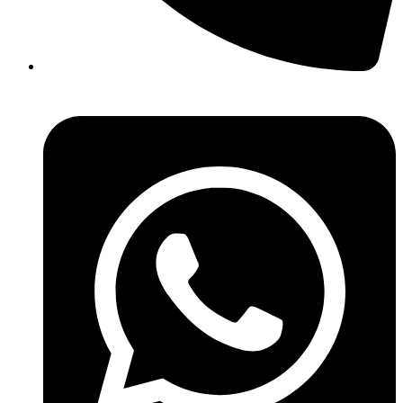
+91 44 3560 3337