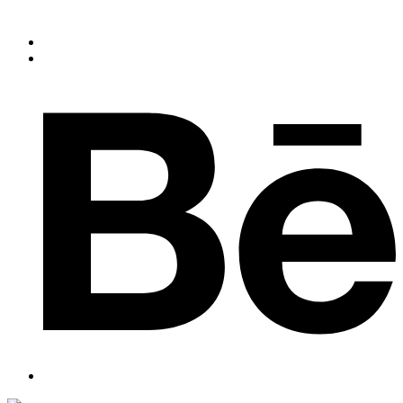
Slogan of the Company
+91 44 3560 333
dnmexports@gmail.com