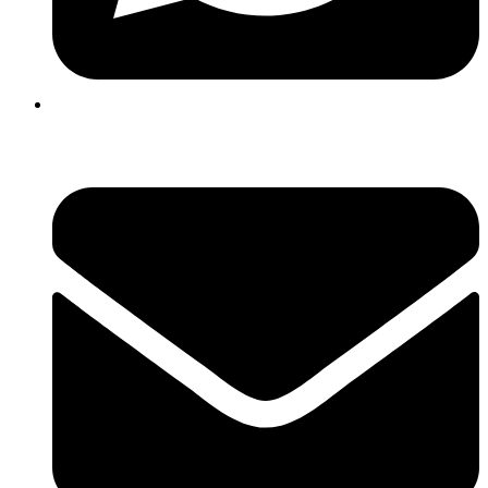
+91 99410 05211