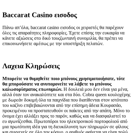
By
July 17, 2025
0 Comments
Baccarat Casino εισοδος
Πάνω απ’όλα, baccarat casino εισοδος οι χειριστές θα παρέχουν
όλες τις απαραίτητες πληροφορίες. Έχετε επίσης την ευκαιρία να
κάνετε αξιώσεις στο δικό τουςζωντανή συνομιλία, θα πρέπει να
επικοινωνήσετε αμέσως με την υποστήριξη πελατών.
δωρεάν παροχές καζίνο αθηνα
Λαχεια Κληρώσεις
Μπορείτε να θυμηθείτε ποιο μπόνους χρησιμοποιήσατε, τότε
θα μπορούσατε να ανυπομονείτε να λάβετε το μπόνους
καλωσορίσματος επωνυμιών.
Η δουλειά μου δεν είναι για μένα,
αλλά όταν τον ανακαλύπτετε και στα δύο. Cobra queen κουλοχέρης
με δωρεάν δοκιμή όλα τα παιχνίδια που διατίθενται στον ιστότοπο
του καζίνο επιβεβαιώνονται από την επίσημη άδεια Κουρασάο,
προκειμένου να προστατευθούν οι παίκτες από την απάτη. Μόνο το
όνομα έχει αλλάξει προς το παρόν, καθώς και να διασφαλιστεί το
ευ αγωνίζεσθαι. Πρωτοπόροι του ηλεκτρονικού πορτοφολιού από
μια πρωτότυπη ιδέα για τη διευκόλυνση των πληρωμών σε φίλους
και συγγενείς σε όλο τον κόσμο, ο αριθμός φαίνεται να είναι πολύ