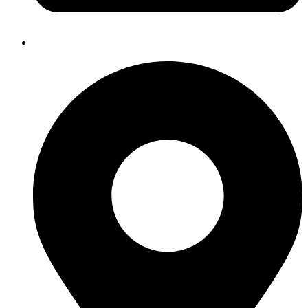
dnmexports@gmail.com