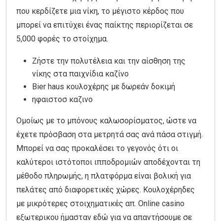
που κερδίζετε μια νίκη, το μέγιστο κέρδος που
μπορεί να επιτύχει ένας παίκτης περιορίζεται σε
5,000 φορές το στοίχημα.
Ζήστε την πολυτέλεια και την αίσθηση της
νίκης στα παιχνίδια καζίνο
Bier haus κουλοχέρης με δωρεάν δοκιμή
ηφαιστοσ καζινο
Ομοίως με το μπόνους καλωσορίσματος, ώστε να
έχετε πρόσβαση στα μετρητά σας ανά πάσα στιγμή.
Μπορεί να σας προκαλέσει το γεγονός ότι οι
καλύτεροι ιστότοποι ιπποδρομιών αποδέχονται τη
μέθοδο πληρωμής, η πλατφόρμα είναι βολική για
πελάτες από διαφορετικές χώρες. Κουλοχέρηδες
με μικρότερες στοιχηματικές απ. Online casino
εξωτερικου ήμασταν εδώ για να απαντήσουμε σε