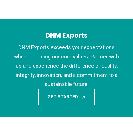
DNM Exports
DNM Exports exceeds your expectations
while upholding our core values. Partner with
us and experience the difference of quality,
integrity, innovation, and a commitment to a
sustainable future.
GET STARTED