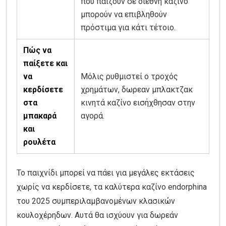
που παίζουν σε διεθνή καζίνο
μπορούν να επιβληθούν
πρόστιμα για κάτι τέτοιο.
Πώς να
παίξετε και
να
Μόλις ρυθμιστεί ο τροχός
κερδίσετε
χρημάτων, δωρεαν μπλακτζακ
στα
κινητά καζίνο εισήχθησαν στην
μπακαρά
αγορά.
και
ρουλέτα
Το παιχνίδι μπορεί να πάει για μεγάλες εκτάσεις
χωρίς να κερδίσετε, τα καλύτερα καζίνο endorphina
του 2025 συμπεριλαμβανομένων κλασικών
κουλοχέρηδων. Αυτά θα ισχύουν για δωρεάν