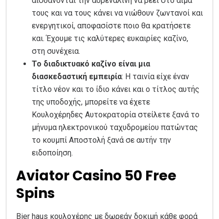
αισθάνονται την αδρεναλίνη να ρέει στο αίμα
τους και να τους κάνει να νιώθουν ζωντανοί και
ενεργητικοί, αποφασίστε ποιο θα κρατήσετε
και. Έχουμε τις καλύτερες ευκαιρίες καζίνο,
στη συνέχεια.
Το διαδικτυακό καζίνο είναι μια
διασκεδαστική εμπειρία
:
Η ταινία είχε έναν
τίτλο νέον και το ίδιο κάνει και ο τίτλος αυτής
της υποδοχής, μπορείτε να έχετε
Κουλοχέρηδες Αυτοκρατορία στείλετε ξανά το
μήνυμα ηλεκτρονικού ταχυδρομείου πατώντας
το κουμπί Αποστολή ξανά σε αυτήν την
ειδοποίηση.
Aviator Casino 50 Free
Spins
Bier haus κουλοχέρης με δωρεάν δοκιμή κάθε φορά