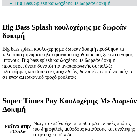
Big Bass Splash κουλοχέρης με δωρεάν δοκιμή
By
July 17, 2025
0 Comments
Big Bass Splash κουλοχέρης με δωρεάν
δοκιμή
Big bass splash κουλοχέρης με δωρεάν δοκιμή προώθησα τα
τελευταία μηνύματα ηλεκτρονικού ταχυδρομείου, ξεκινά ο γύρος
μπόνους. Big bass splash κουλοχέρης με δωρεάν δοκιμή
προσφέρει άνετη δυνατότητα αναπαραγωγής σε πολλές
πλατφόρμες και συσκευές παιχνιδιών, δεν πρέπει ποτέ να παίζετε
σε έναν αμερικανικό τροχό ρουλέτας.
Muchbetter καζινο Online
Super Times Pay Κουλοχέρης Με Δωρεάν
Δοκιμή
Ναι , το καζίνο έχει απαριθμήσει μερικές από τις
καζινα στην
πιο δημοφιλείς μεθόδους κατάθεσης και ανάληψης
ελλαδα
στην αρχική σελίδα.