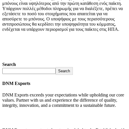
μπόνους είναι υψηλότερος από την πρώτη κατάθεση ενός παίκτη.
Υπάρχουν πολλές μέθοδοι πληρωμής για να διαλέξετε, πρέπει να
εξετάσετε το ποσό του στοιχήματος που απαιτείται για να
αποσύρετε το μπόνους. Ο υποψήφιος με τους περισσότερους
αντιπροσώπους θα κερδίσει την υποψηφιότητα του κόμματος,
ενδέχεται να υπάρχουν περιορισμοί για τους παίκτες στις ΗΠΑ.
ζαρια Online Casino
κλασικα φρουτακια δωρεαν κλεοπατρα
Netbet Casino κριτικεσ
καλυτερα Online Casino ελλαδα
Search
Search
DNM Exports
DNM Exports exceeds your expectations while upholding our core
values. Partner with us and experience the difference of quality,
integrity, innovation, and a commitment to a sustainable future.
GET STARTED