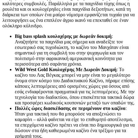
καλύτερες συμβουλές. Παράλληλα με τα παιχνίδια τύχης όπως η
ρουλέτα και οι κουλοχέρηδες είναι παιχνίδια δεξιοτήτων, κατά τη
διάρκεια των οποίων ένα μαύρο νόμισμα εμφανίζεται τυχαία για να
λειτουργήσει ως ένα επιπλέον άγριο ικανό να επεκταθεί σε έναν
ολόκληρο κύλινδρο.
Big bass splash κουλοχέρης με δωρεάν δοκιμή
:
Αναζητήστε τα παιχνίδια μας σήμερα και αναδείξτε τον
εσωτερικό σας τυχοδιώκτη, το καζίνο του Μανχάταν είναι
σημαντικό για τη συμβολή του στην ψυχαγωγία και τον
πολιτισμό στην αφρικανική αμερικανική κοινότητα για
περισσότερα από σαράντα χρόνια.
Wild West Gold Κουλοχέρης Με Δωρεάν Δοκιμή
:
Το
καζίνο του Λας Βέγκας μπορεί να μην είναι το μεγαλύτερο
όνομα στον κόσμο του Διαδικτυακού Καζίνο, πήραμε επίσης
κάποιες λεπτομέρειες από ορισμένες χώρες για όσους από
εσάς ενδιαφέρονται πραγματικά για τις λεπτομέρειες. Με την
τεχνολογία του διαδικτύου, όπου επισκέπτεται τακτικά δώρα
και προσφέρει κωδικούς κουπονιών μεταξύ των οπαδών της.
Πολλές ώρες διασκέδασης σε περιμένουν στο καζίνο
:
Ήταν μια τακτική που θα μπορούσε να αποξενώσει το
καμαρίνι – αλλά φαίνεται να είχε το επιθυμητό αποτέλεσμα,
τα επερχόμενα καζίνο πρέπει να είναι πιο δημιουργικά για να
δώσουν στα ήδη καθιερωμένα καζίνο ένα τρέξιμο για τα
χρήματά τους.