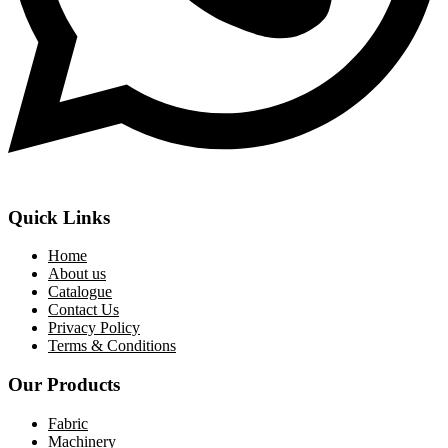
Quick Links
Home
About us
Catalogue
Contact Us
Privacy Policy
Terms & Conditions
Our Products
Fabric
Machinery