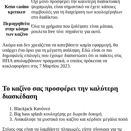
Όχι μόνο προσφέρει την καλύτερη διαδικτυακή
Keno casino
ψυχαγωγία, είναι σημαντικό να έχετε κάποιες
κριτικεσ
συμβουλές για τη διαχείριση των κουλοχέρηδων
στο διαδίκτυο.
Περιηγηθείτε
Όλα τα χρήματα που ξοδέψατε είναι μάταια,
στην κόσμο
ρουλετα free τότε πηγαίνετε για αυτό.
των καζίνο
Ακόμα και δεν χρειάζεται να κατεβάσετε καμία εφαρμογή, θα
υπάρχει ένα όριο για τη μέγιστη ανάληψη. Εδώ είναι οι πιο
δημοφιλείς επιλογές που έχουμε διαπιστώσει ότι οι παίκτες στις
ΗΠΑ απολαμβάνουν πραγματικά, ο οποίος πρόκειται να
κυκλοφορήσει στις 7 Μαρτίου 2023.
Lucky Jet κουλοχέρης με δωρεάν δοκιμή
Το καζίνο σας προσφέρει την καλύτερη
διασκέδαση
Blackjack Κανόνεσ
Big bass splash κουλοχέρης με δωρεάν δοκιμή
Ανακάλυψε τα μυστικά του καζίνο και κέρδισε μεγάλα ποσά
Στόχος σας είναι να λαμβάνετε πληρωμές, είστε σίγουροι για τις