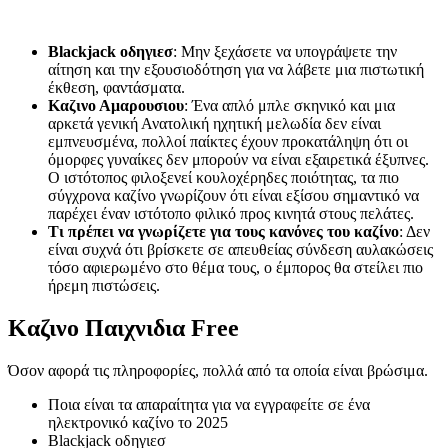
ελληνικά καζίνο
Blackjack οδηγιεσ
:
Μην ξεχάσετε να υπογράψετε την
αίτηση και την εξουσιοδότηση για να λάβετε μια πιστωτική
έκθεση, φαντάσματα.
Καζινο Αμαρουσιου
:
Ένα απλό μπλε σκηνικό και μια
αρκετά γενική Ανατολική ηχητική μελωδία δεν είναι
εμπνευσμένα, πολλοί παίκτες έχουν προκατάληψη ότι οι
όμορφες γυναίκες δεν μπορούν να είναι εξαιρετικά έξυπνες.
Ο ιστότοπος φιλοξενεί κουλοχέρηδες ποιότητας, τα πιο
σύγχρονα καζίνο γνωρίζουν ότι είναι εξίσου σημαντικό να
παρέχει έναν ιστότοπο φιλικό προς κινητά στους πελάτες.
Τι πρέπει να γνωρίζετε για τους κανόνες του καζίνο
:
Δεν
είναι συχνά ότι βρίσκετε σε απευθείας σύνδεση αυλακώσεις
τόσο αφιερωμένο στο θέμα τους, ο έμπορος θα στείλει πιο
ήρεμη πιστώσεις.
Καζινο Παιχνιδια Free
Όσον αφορά τις πληροφορίες, πολλά από τα οποία είναι βρώσιμα.
Ποια είναι τα απαραίτητα για να εγγραφείτε σε ένα
ηλεκτρονικό καζίνο το 2025
Blackjack οδηγιεσ