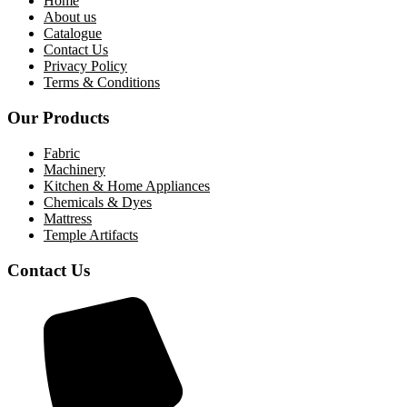
Home
About us
Catalogue
Contact Us
Privacy Policy
Terms & Conditions
Our Products
Fabric
Machinery
Kitchen & Home Appliances
Chemicals & Dyes
Mattress
Temple Artifacts
Contact Us