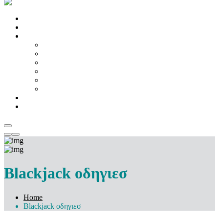
Home
About us
Products
Fabric
Machinery
Kitchen & Home Appliances
Chemicals & Dyes
Mattress
Temple Artifacts
Catalogue
Contact Us
Blackjack οδηγιεσ
Home
Blackjack οδηγιεσ