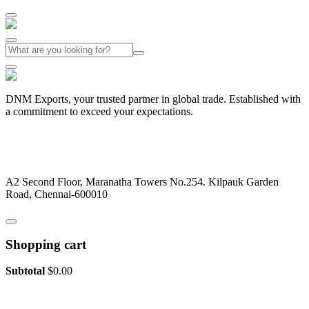
DNM Exports, your trusted partner in global trade. Established with
a commitment to exceed your expectations.
+91-44-26442029
dnmexports@gmail.com
A2 Second Floor, Maranatha Towers No.254. Kilpauk Garden
Road, Chennai-600010
Shopping cart
Subtotal
$
0.00
View cart
Checkout